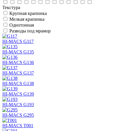
Текстура
Крупная крапинка
Мелкая крапинка
Однотонная
Разводы под мрамор
HI-MACS G117
HI-MACS G135
HI-MACS G136
HI-MACS G137
HI-MACS G138
HI-MACS G139
HI-MACS G193
HI-MACS G295
HI-MACS T001