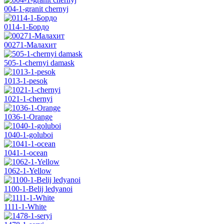
004-1-granit chernyj
0114-1-Бордо
00271-Малахит
505-1-chernyi damask
1013-1-pesok
1021-1-chernyi
1036-1-Orange
1040-1-goluboi
1041-1-ocean
1062-1-Yellow
1100-1-Belij ledyanoi
1111-1-White