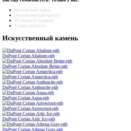
Бесплатный замер
Эксклюзивный проект
3D-макет в подарок
3 года гарантии
Искусственный камень
DuPont Corian Abalone-rgb
DuPont Corian Absolute Beige-rgb
DuPont Corian Antarctica-rgb
DuPont Corian Anthracite-rgb
DuPont Corian Aqua-rgb
DuPont Corian Arrowroot-rgb
DuPont Corian Artic Ice-rgb
DuPont Corian Athena Gray-rgb