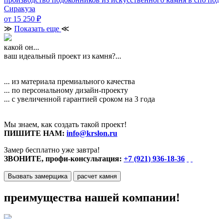
Сиракуза
от 15 250
₽
≫
Показать еще
≪
какой он...
ваш идеальный проект из камня?...
... из материала премиального качества
... по персональному дизайн-проекту
... с увеличенной гарантией сроком на 3 года
Мы знаем, как создать такой проект!
ПИШИТЕ НАМ:
info@krslon.ru
Замер бесплатно уже завтра!
ЗВОНИТЕ, профи-консультация:
+7 (921) 936-18-36
Вызвать замерщика
расчет камня
преимущества нашей компании!