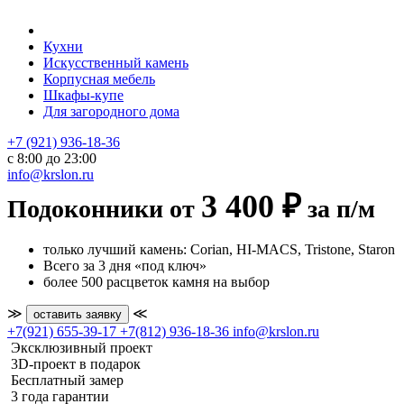
Кухни
Искусственный камень
Корпусная мебель
Шкафы-купе
Для загородного дома
+7 (921) 936-18-36
с 8:00 до 23:00
info@krslon.ru
3 400 ₽
Подоконники от
за п/м
только лучший камень: Corian, HI-MACS, Tristone, Staron
Всего за 3 дня «под ключ»
более 500 расцветок камня на выбор
≫
≪
оставить заявку
+7(921) 655-39-17
+7(812) 936-18-36
info@krslon.ru
Эксклюзивный проект
3D-проект в подарок
Бесплатный замер
3 года гарантии