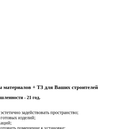
ы материалов + ТЗ для Ваших строителей
ленности - 21 год.
эстетично задействовать пространство;
 готовых изделий;
каций;
готовить помещение к установке;