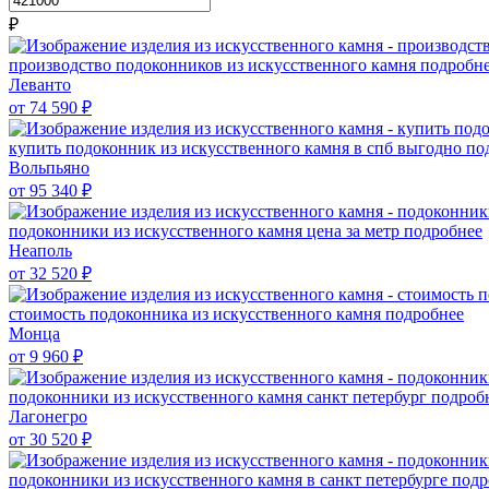
₽
производство подоконников из искусственного камня
подробн
Леванто
от 74 590
₽
купить подоконник из искусственного камня в спб выгодно
по
Вольпьяно
от 95 340
₽
подоконники из искусственного камня цена за метр
подробнее
Неаполь
от 32 520
₽
стоимость подоконника из искусственного камня
подробнее
Монца
от 9 960
₽
подоконники из искусственного камня санкт петербург
подроб
Лагонегро
от 30 520
₽
подоконники из искусственного камня в санкт петербурге
подр