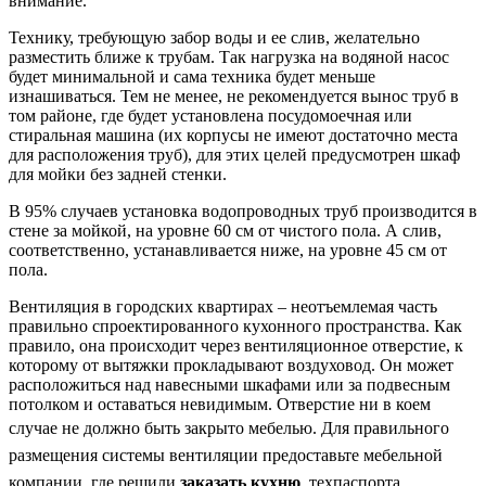
внимание.
Технику, требующую забор воды и ее слив, желательно
разместить ближе к трубам. Так нагрузка на водяной насос
будет минимальной и сама техника будет меньше
изнашиваться. Тем не менее, не рекомендуется вынос труб в
том районе, где будет установлена посудомоечная или
стиральная машина (их корпусы не имеют достаточно места
для расположения труб), для этих целей предусмотрен шкаф
для мойки без задней стенки.
В 95% случаев установка водопроводных труб производится в
стене за мойкой, на уровне 60 см от чистого пола. А слив,
соответственно, устанавливается ниже, на уровне 45 см от
пола.
Вентиляция в городских квартирах – неотъемлемая часть
правильно спроектированного кухонного пространства. Как
правило, она происходит через вентиляционное отверстие, к
которому от вытяжки прокладывают воздуховод. Он может
расположиться над навесными шкафами или за подвесным
потолком и оставаться невидимым. Отверстие ни в коем
случае не должно быть закрыто мебелью.
Для правильного
размещения системы вентиляции предоставьте мебельной
компании, где решили
заказать кухню
, техпаспорта