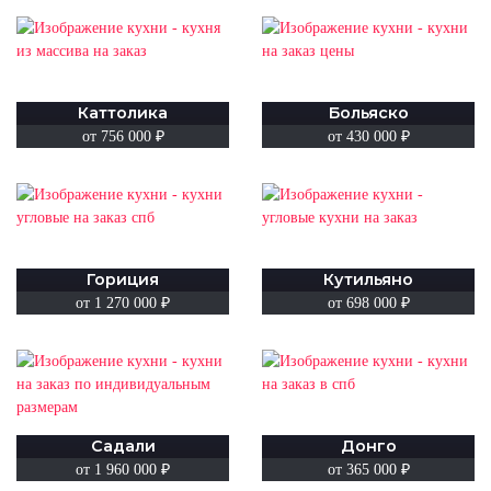
Каттолика
Больяско
от 756 000
₽
от 430 000
₽
Гориция
Кутильяно
от 1 270 000
₽
от 698 000
₽
Садали
Донго
от 1 960 000
₽
от 365 000
₽