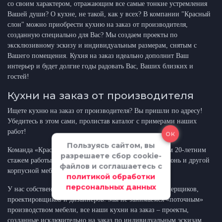
со своим характером, отражающим все самые тонкие устремления
Вашей души? О кухне, не такой, как у всех? В компании "Красный
слон" можно приобрести кухню на заказ от производителя,
созданную специально для Вас? Мы создаем проекты по
эксклюзивному эскизу и индивидуальным размерам, снятым с
Вашего помещения. Кухня на заказ идеально дополнит Ваш
интерьер и будет долгие годы радовать Вас, Ваших близких и
гостей!
Кухни на заказ от производителя
Ищете кухню на заказ от производителя? Вы пришли по адресу!
Убедитесь в этом сами, пролистав каталог с примерами наших
работ!
ок
Пользуясь сайтом, вы
Команда «Красный слон» - профессионалы с более чем 20-летним
разрешаете сбор cookie-
стажем работы в области эксклюзивного создания кухонь и другой
файлов и соглашаетесь с
корпусной мебели на заказ.
политикой обработки
персональных данных
У нас собственное производство, а также команда замерщиков,
проектировщиков и дизайнеров. Мы не занимаемся «поточным»
производством мебели, все наши кухни на заказ – проекты,
созданные исключительно на заказ по индивидуальным эскизам,