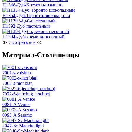
H1348-Дуб-Кремона-шампань
H1354-Дуб-Торонто-шоколадный
H1392-Дуб-пастельный
H1394-Дуб-кремона-песочный
≫
Смотреть все
≪
Материал-Столешницы
7001-s-vaishorn
7002-s-monblan
7022-6-jemchug_nochnoj
0081-A Venice
0093-A Sesamo
2047-Sc Madeira light