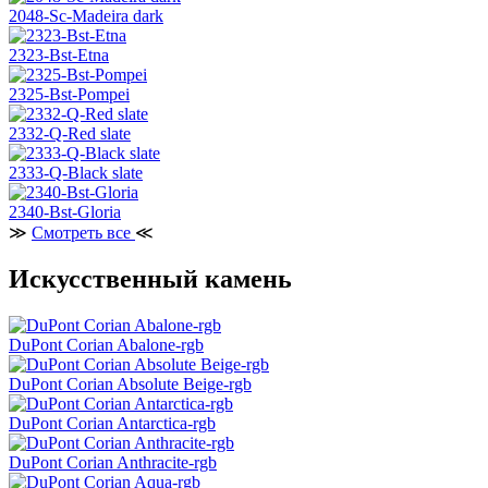
2048-Sc-Madeira dark
2323-Bst-Etna
2325-Bst-Pompei
2332-Q-Red slate
2333-Q-Black slate
2340-Bst-Gloria
≫
Смотреть все
≪
Искусственный камень
DuPont Corian Abalone-rgb
DuPont Corian Absolute Beige-rgb
DuPont Corian Antarctica-rgb
DuPont Corian Anthracite-rgb