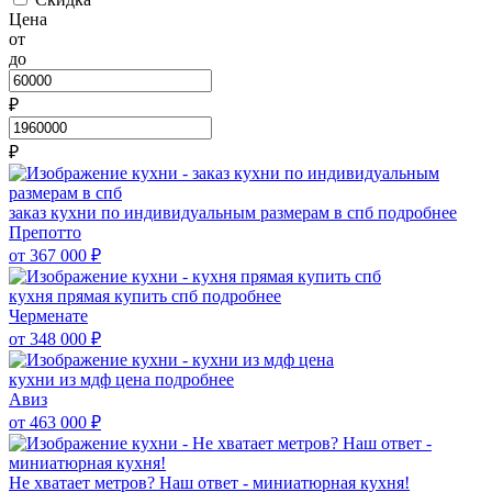
Цена
от
до
₽
₽
заказ кухни по индивидуальным размерам в спб
подробнее
Препотто
от 367 000
₽
кухня прямая купить спб
подробнее
Черменате
от 348 000
₽
кухни из мдф цена
подробнее
Авиз
от 463 000
₽
Не хватает метров? Наш ответ - миниатюрная кухня!