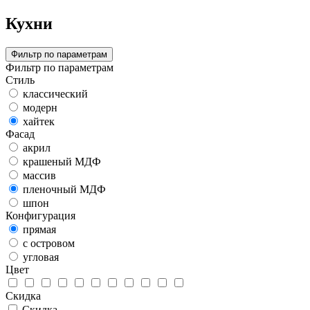
Кухни
Фильтр по параметрам
Фильтр по параметрам
Стиль
классический
модерн
хайтек
Фасад
акрил
крашеный МДФ
массив
пленочный МДФ
шпон
Конфигурация
прямая
с островом
угловая
Цвет
Скидка
Скидка