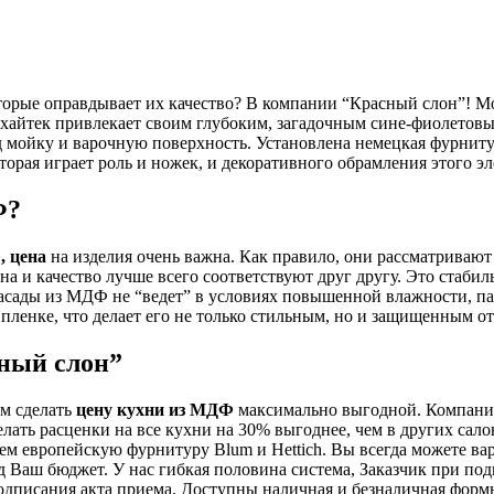
торые оправдывает их качество? В компании “Красный слон”! М
 хайтек привлекает своим глубоким, загадочным сине-фиолето
мойку и варочную поверхность. Установлена немецкая фурнитур
торая играет роль и ножек, и декоративного обрамления этого э
Ф?
, цена
на изделия очень важна. Как правило, они рассматривают
ена и качество лучше всего соответствуют друг другу. Это стаб
асады из МДФ не “ведет” в условиях повышенной влажности, пар
пленке, что делает его не только стильным, но и защищенным о
ный слон”
м сделать
цену кухни из МДФ
максимально выгодной. Компания
делать расценки на все кухни на 30% выгоднее, чем в других с
ем европейскую фурнитуру Blum и Hettich. Вы всегда можете варь
д Ваш бюджет. У нас гибкая половина система, Заказчик при по
подписания акта приема. Доступны наличная и безналичная формы