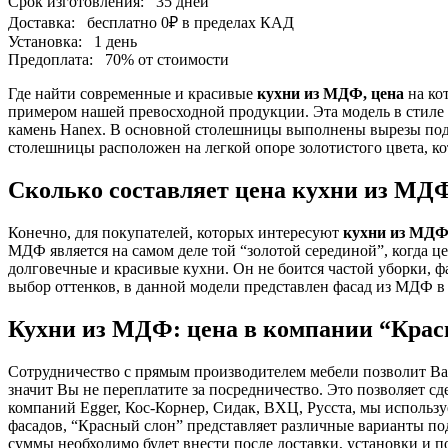
Срок изготовления:
35 дней
Доставка:
бесплатно
0₽
в пределах КАД
Установка:
1 день
Предоплата:
70% от стоимости
Где найти современные и красивые
кухни из МДФ, цена
на ко
примером нашей превосходной продукции. Эта модель в стиле
камень Hanex. В основной столешницы выполнены вырезы под 
столешницы расположен на легкой опоре золотистого цвета, ко
Сколько составляет цена кухни из МД
Конечно, для покупателей, которых интересуют
кухни из МДФ
МДФ является на самом деле той “золотой серединой”, когда ц
долговечные и красивые кухни. Он не боится частой уборки, ф
выбор оттенков, в данной модели представлен фасад из МДФ в 
Кухни из МДФ: цена в компании “Крас
Сотрудничество с прямым производителем мебели позволит Ва
значит Вы не переплатите за посредничество. Это позволяет с
компаний Egger, Кос-Корнер, Сидак, ВХЦ, Русста, мы использу
фасадов, “Красный слон” представляет различные варианты по
суммы необходимо будет внести после доставки, установки и 