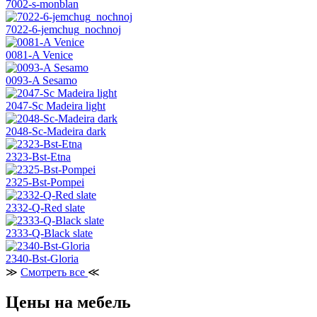
7002-s-monblan
7022-6-jemchug_nochnoj
0081-A Venice
0093-A Sesamo
2047-Sc Madeira light
2048-Sc-Madeira dark
2323-Bst-Etna
2325-Bst-Pompei
2332-Q-Red slate
2333-Q-Black slate
2340-Bst-Gloria
≫
Смотреть все
≪
Цены на мебель