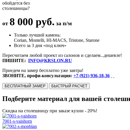
обойдется без
столешницы?
8 000 руб.
от
за п/м
Только лучший камень:
Corian, Montelli, HI-MACS, Tristone, Starone
Всего за 3 дня «под ключ»
Пересчитаем любой проект из салонов и сделаем...дешевле!
ПИШИТЕ:
INFO@KRSLON.RU
Приедем на замер бесплатно уже завтра!
ЗВОНИТЕ, профи-консультация:
+7 (921) 936-18-36
БЕСПЛАТНЫЙ ЗАМЕР
БЫСТРЫЙ РАСЧЕТ
Подберите материал для вашей столеш
Скидка на столешницу при заказе кухни - 20%!
7001-s-vaishorn