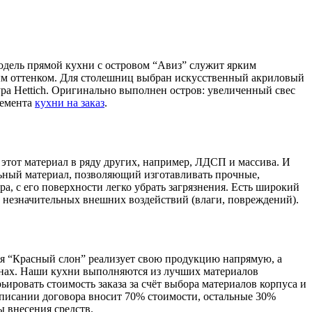
одель прямой кухни с островом “Авиз” служит ярким
вым оттенком. Для столешниц выбран искусственный акриловый
а Hettich. Оригинально выполнен остров: увеличенный свес
лемента
кухни на заказ
.
 этот материал в ряду других, например, ЛДСП и массива. И
ильный материал, позволяющий изготавливать прочные,
а, с его поверхности легко убрать загрязнения. Есть широкий
т незначительных внешних воздействий (влаги, повреждений).
 “Красный слон” реализует свою продукцию напрямую, а
алонах. Наши кухни выполняются из лучших материалов
ировать стоимость заказа за счёт выбора материалов корпуса и
дписании договора вносит 70% стоимости, остальные 30%
 внесения средств.