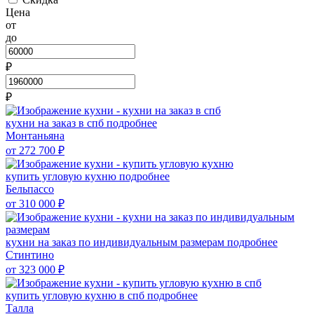
Цена
от
до
₽
₽
кухни на заказ в спб
подробнее
Монтаньяна
от 272 700
₽
купить угловую кухню
подробнее
Бельпассо
от 310 000
₽
кухни на заказ по индивидуальным размерам
подробнее
Стинтино
от 323 000
₽
купить угловую кухню в спб
подробнее
Талла