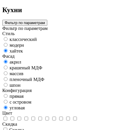
Кухни
Фильтр по параметрам
Фильтр по параметрам
Стиль
классический
модерн
хайтек
Фасад
акрил
крашеный МДФ
массив
пленочный МДФ
шпон
Конфигурация
прямая
с островом
угловая
Цвет
Скидка
Скидка