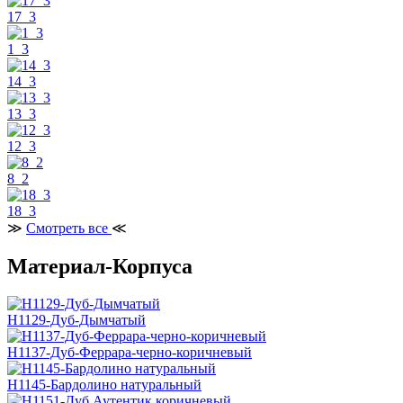
17_3
1_3
14_3
13_3
12_3
8_2
18_3
≫
Смотреть все
≪
Материал-Корпуса
H1129-Дуб-Дымчатый
H1137-Дуб-Феррара-черно-коричневый
H1145-Бардолино натуральный