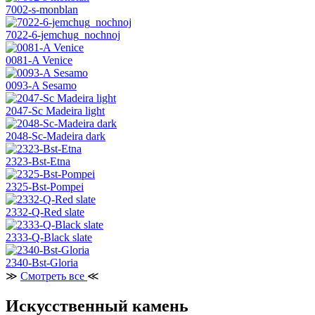
7002-s-monblan
7022-6-jemchug_nochnoj
0081-A Venice
0093-A Sesamo
2047-Sc Madeira light
2048-Sc-Madeira dark
2323-Bst-Etna
2325-Bst-Pompei
2332-Q-Red slate
2333-Q-Black slate
2340-Bst-Gloria
≫
Смотреть все
≪
Искусственный камень