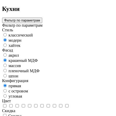
Кухни
Фильтр по параметрам
Фильтр по параметрам
Стиль
классический
модерн
хайтек
Фасад
акрил
крашеный МДФ
массив
пленочный МДФ
шпон
Конфигурация
прямая
с островом
угловая
Цвет
Скидка
Скидка