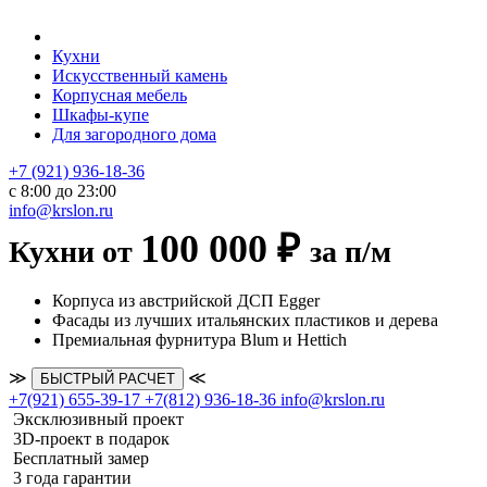
Кухни
Искусственный камень
Корпусная мебель
Шкафы-купе
Для загородного дома
+7 (921) 936-18-36
с 8:00 до 23:00
info@krslon.ru
100 000 ₽
Кухни от
за п/м
Корпуса из австрийской ДСП Egger
Фасады из лучших итальянских пластиков и дерева
Премиальная фурнитура Blum и Hettich
≫
≪
БЫСТРЫЙ РАСЧЕТ
+7(921) 655-39-17
+7(812) 936-18-36
info@krslon.ru
Эксклюзивный проект
3D-проект в подарок
Бесплатный замер
3 года гарантии