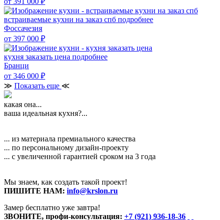
от 391 000
₽
встраиваемые кухни на заказ спб
подробнее
Фоссачезия
от 397 000
₽
кухня заказать цена
подробнее
Бранци
от 346 000
₽
≫
Показать еще
≪
какая она...
ваша идеальная кухня?...
... из материала премиального качества
... по персональному дизайн-проекту
... с увеличенной гарантией сроком на 3 года
Мы знаем, как создать такой проект!
ПИШИТЕ НАМ:
info@krslon.ru
Замер бесплатно уже завтра!
ЗВОНИТЕ, профи-консультация:
+7 (921) 936-18-36