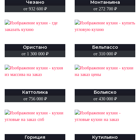
Чезано
Монтаньяна
от 932 600 ₽
от 272 700 ₽
Ористано
Бельпассо
от 1 300 000 ₽
от 310 000 ₽
Каттолика
Больяско
от 756 000 ₽
от 430 000 ₽
Гориция
Кутильяно