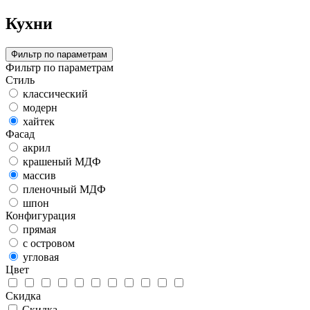
Кухни
Фильтр по параметрам
Фильтр по параметрам
Стиль
классический
модерн
хайтек
Фасад
акрил
крашеный МДФ
массив
пленочный МДФ
шпон
Конфигурация
прямая
с островом
угловая
Цвет
Скидка
Скидка