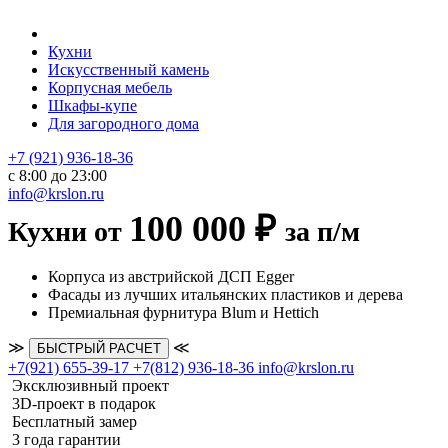
Кухни
Искусственный камень
Корпусная мебель
Шкафы-купе
Для загородного дома
+7 (921) 936-18-36
с 8:00 до 23:00
info@krslon.ru
100 000 ₽
Кухни от
за п/м
Корпуса из австрийской ДСП Egger
Фасады из лучших итальянских пластиков и дерева
Премиальная фурнитура Blum и Hettich
≫
≪
БЫСТРЫЙ РАСЧЕТ
+7(921) 655-39-17
+7(812) 936-18-36
info@krslon.ru
Эксклюзивный проект
3D-проект в подарок
Бесплатный замер
3 года гарантии