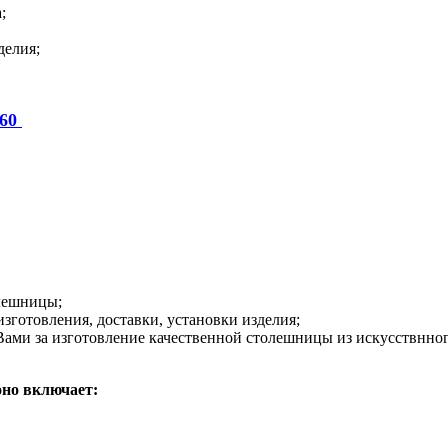
;
делия;
-60
олешницы;
зготовления, доставки, установки изделия;
Вами за изготовление качественной столешницы из искусствнног
оно включает: