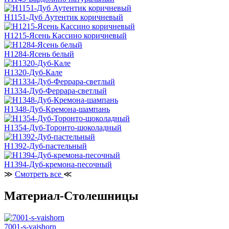
H1151-Дуб Аутентик коричневый
H1215-Ясень Кассино коричневый
H1284-Ясень белый
H1320-Дуб-Кале
H1334-Дуб-Феррара-светлый
H1348-Дуб-Кремона-шампань
H1354-Дуб-Торонто-шоколадный
H1392-Дуб-пастельный
H1394-Дуб-кремона-песочный
≫
Смотреть все
≪
Материал-Столешницы
7001-s-vaishorn