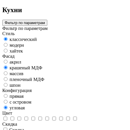
Кухни
Фильтр по параметрам
Фильтр по параметрам
Стиль
классический
модерн
хайтек
Фасад
акрил
крашеный МДФ
массив
пленочный МДФ
шпон
Конфигурация
прямая
с островом
угловая
Цвет
Скидка
Скидка