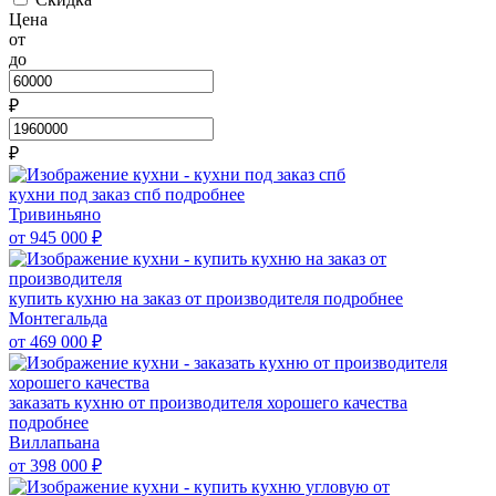
Цена
от
до
₽
₽
кухни под заказ спб
подробнее
Тривиньяно
от 945 000
₽
купить кухню на заказ от производителя
подробнее
Монтегальда
от 469 000
₽
заказать кухню от производителя хорошего качества
подробнее
Виллапьана
от 398 000
₽