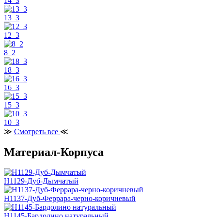
14_3
13_3
12_3
8_2
18_3
16_3
15_3
10_3
≫
Смотреть все
≪
Материал-Корпуса
H1129-Дуб-Дымчатый
H1137-Дуб-Феррара-черно-коричневый
H1145-Бардолино натуральный