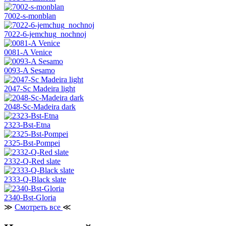
7002-s-monblan
7022-6-jemchug_nochnoj
0081-A Venice
0093-A Sesamo
2047-Sc Madeira light
2048-Sc-Madeira dark
2323-Bst-Etna
2325-Bst-Pompei
2332-Q-Red slate
2333-Q-Black slate
2340-Bst-Gloria
≫
Смотреть все
≪