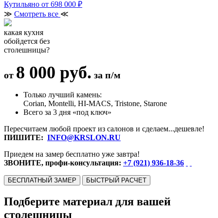
Кутильяно
от 698 000 ₽
≫
Смотреть все
≪
какая кухня
обойдется без
столешницы?
8 000 руб.
от
за п/м
Только лучший камень:
Corian, Montelli, HI-MACS, Tristone, Starone
Всего за 3 дня «под ключ»
Пересчитаем любой проект из салонов и сделаем...дешевле!
ПИШИТЕ:
INFO@KRSLON.RU
Приедем на замер бесплатно уже завтра!
ЗВОНИТЕ, профи-консультация:
+7 (921) 936-18-36
БЕСПЛАТНЫЙ ЗАМЕР
БЫСТРЫЙ РАСЧЕТ
Подберите материал для вашей
столешницы