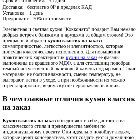
Срок изготовления:
35 дней
Доставка:
бесплатно
0₽
в пределах КАД
Установка:
1 день
Предоплата:
70% от стоимости
Элегантная и светлая кухня “Кокконато” подарит Вам немало
добрых встреч с близкими и друзьями за общим столом! Это
прекрасный образец
кухни классик на заказ
с
симметричностью, легкостью и элегантностью, которые
присущи классическому исполнению. Для повышения
практических характеристик
кухни на заказ
ее фасады
выполнены из крашеного МДФ, а для столешниц подобран
темный искусственный акриловый камень под мрамор. Такие
материалы не боятся влажности, смены температур, не
выгорают, легки в уходе, а при необходимости их можно
отреставрировать, вернув кухне первоначальный шик.
В чем главные отличия кухни классик
на заказ
Кухни классик на заказ
объединяют в себе достоинства
классического стиля и преимущества мебели по
индивидуальному проекту. Они идеально подойдут людям,
которые ценят консерватизм, хотят создать уют и домашнюю