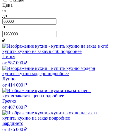
Цена
от
до
₽
₽
купить кухню на заказ в спб
подробнее
Пинья
от 587 000
₽
купить кухню модерн
подробнее
Луино
от 414 000
₽
кухня заказать цена
подробнее
Греччо
от 407 000
₽
купить кухню на заказ
подробнее
Бардинето
от 376 000
₽