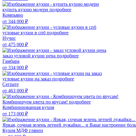
купить кухню модерн
подробнее
Компьяно
от 344 000
₽
угловые кухни в спб
подробнее
Нучис
от 475 000
₽
заказ угловой кухни цена
подробнее
Гамбара
от 334 000
₽
угловые кухни на заказ
подробнее
Сеграте
от 463 000
₽
Комбинируем цвета по ярусам!
подробнее
Комбинированная кухня
от 173 000
₽
Яркая, сочная зелень летней лужайки... и Ваше настроение бол
Кухня МДФ глянец