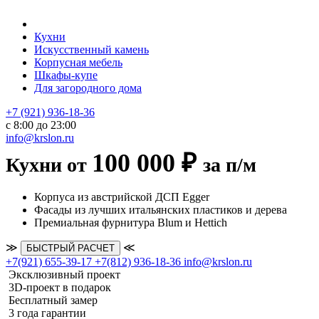
Кухни
Искусственный камень
Корпусная мебель
Шкафы-купе
Для загородного дома
+7 (921) 936-18-36
с 8:00 до 23:00
info@krslon.ru
100 000 ₽
Кухни от
за п/м
Корпуса из австрийской ДСП Egger
Фасады из лучших итальянских пластиков и дерева
Премиальная фурнитура Blum и Hettich
≫
≪
БЫСТРЫЙ РАСЧЕТ
+7(921) 655-39-17
+7(812) 936-18-36
info@krslon.ru
Эксклюзивный проект
3D-проект в подарок
Бесплатный замер
3 года гарантии