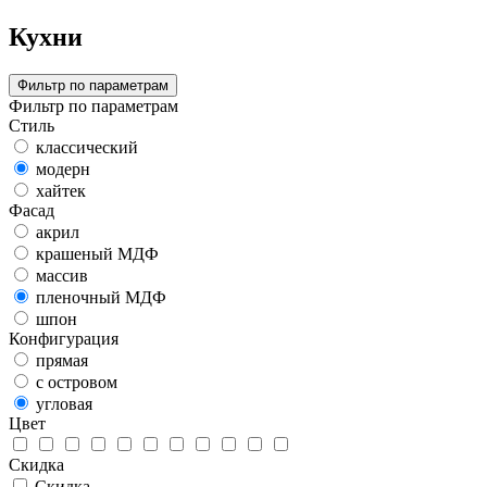
Кухни
Фильтр по параметрам
Фильтр по параметрам
Стиль
классический
модерн
хайтек
Фасад
акрил
крашеный МДФ
массив
пленочный МДФ
шпон
Конфигурация
прямая
с островом
угловая
Цвет
Скидка
Скидка