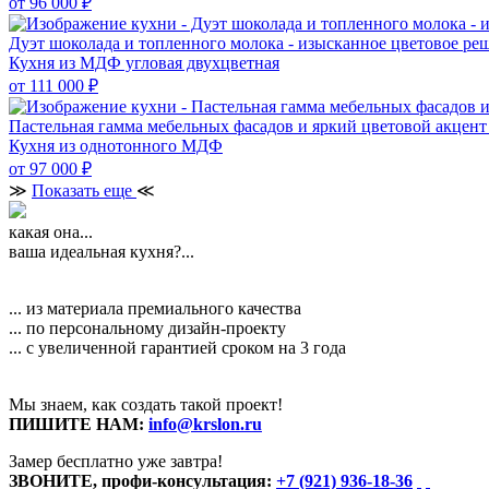
от 96 000
₽
Дуэт шоколада и топленного молока - изысканное цветовое ре
Кухня из МДФ угловая двухцветная
от 111 000
₽
Пастельная гамма мебельных фасадов и яркий цветовой акцент
Кухня из однотонного МДФ
от 97 000
₽
≫
Показать еще
≪
какая она...
ваша идеальная кухня?...
... из материала премиального качества
... по персональному дизайн-проекту
... с увеличенной гарантией сроком на 3 года
Мы знаем, как создать такой проект!
ПИШИТЕ НАМ:
info@krslon.ru
Замер бесплатно уже завтра!
ЗВОНИТЕ, профи-консультация:
+7 (921) 936-18-36