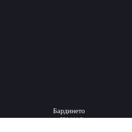
Бардинето
376 000
₽
от