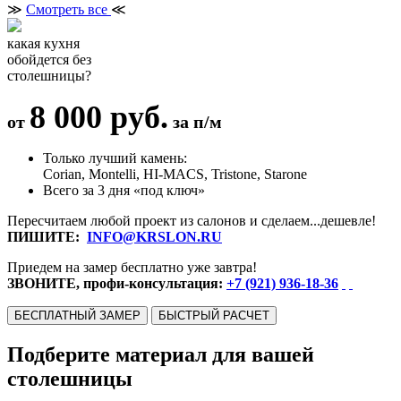
≫
Смотреть все
≪
какая кухня
обойдется без
столешницы?
8 000 руб.
от
за п/м
Только лучший камень:
Corian, Montelli, HI-MACS, Tristone, Starone
Всего за 3 дня «под ключ»
Пересчитаем любой проект из салонов и сделаем...дешевле!
ПИШИТЕ:
INFO@KRSLON.RU
Приедем на замер бесплатно уже завтра!
ЗВОНИТЕ, профи-консультация:
+7 (921) 936-18-36
БЕСПЛАТНЫЙ ЗАМЕР
БЫСТРЫЙ РАСЧЕТ
Подберите материал для вашей
столешницы