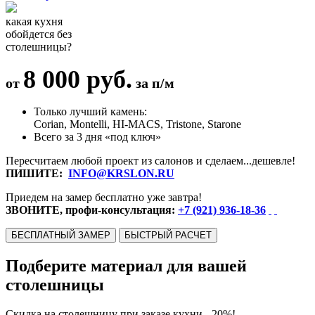
какая кухня
обойдется без
столешницы?
8 000 руб.
от
за п/м
Только лучший камень:
Corian, Montelli, HI-MACS, Tristone, Starone
Всего за 3 дня «под ключ»
Пересчитаем любой проект из салонов и сделаем...дешевле!
ПИШИТЕ:
INFO@KRSLON.RU
Приедем на замер бесплатно уже завтра!
ЗВОНИТЕ, профи-консультация:
+7 (921) 936-18-36
БЕСПЛАТНЫЙ ЗАМЕР
БЫСТРЫЙ РАСЧЕТ
Подберите материал для вашей
столешницы
Скидка на столешницу при заказе кухни - 20%!