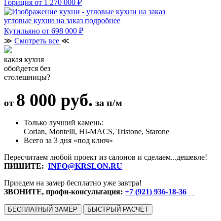
Гориция
от 1 270 000 ₽
угловые кухни на заказ
подробнее
Кутильяно
от 698 000 ₽
≫
Смотреть все
≪
какая кухня
обойдется без
столешницы?
8 000 руб.
от
за п/м
Только лучший камень:
Corian, Montelli, HI-MACS, Tristone, Starone
Всего за 3 дня «под ключ»
Пересчитаем любой проект из салонов и сделаем...дешевле!
ПИШИТЕ:
INFO@KRSLON.RU
Приедем на замер бесплатно уже завтра!
ЗВОНИТЕ, профи-консультация:
+7 (921) 936-18-36
БЕСПЛАТНЫЙ ЗАМЕР
БЫСТРЫЙ РАСЧЕТ