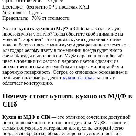
Срок изготовления:
35 дней
Доставка:
бесплатно
0₽
в пределах КАД
Установка:
1 день
Предоплата:
70% от стоимости
Хотите
купить кухню из МДФ в СПб
на заказ, светлую,
просторную и уютную? Тогда обратите своё внимание на
модель “Таормина” - это прямая кухня сделанная в стиле
модерн белого цвета с минимумом декоративных элементов.
Благодаря белому цвету в помещении всегда будет много
света. Фасады выполнены из МДФ окрашенного в белый
цвет. Столешницы белого и черного цветов сделаны из
искусственного камня с удобными вырезами под мойку и
варочную поверхность. Остров со сплошным основанием и
резными ножками разделяет
кухню на заказ
на зоны и
облегчает конструкцию.
Почему стоит купить кухню из МДФ в
СПб
Кухня из МДФ в СПб
— это отличное сочетание доступной
цены, долговечности и стильного дизайна. МДФ — один из
самых популярных материалов для кухонь, который легко
поддается обработке, обладает хорошей устойчивостью к