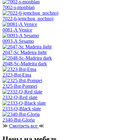
7002-s-monblan
7022-6-jemchug_nochnoj
0081-A Venice
0093-A Sesamo
2047-Sc Madeira light
2048-Sc-Madeira dark
2323-Bst-Etna
2325-Bst-Pompei
2332-Q-Red slate
2333-Q-Black slate
2340-Bst-Gloria
≫
Смотреть все
≪
Цены на мебель