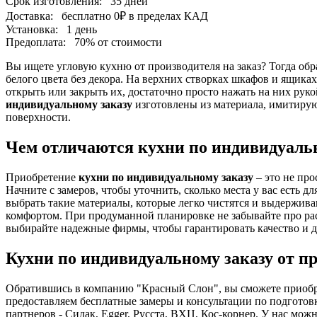
Срок изготовления:
35 дней
Доставка:
бесплатно
0₽
в пределах КАД
Установка:
1 день
Предоплата:
70% от стоимости
Вы ищете угловую кухню от производителя на заказ? Тогда обра
белого цвета без декора. На верхних створках шкафов и ящика
открыть или закрыть их, достаточно просто нажать на них ру
индивидуальному заказу
изготовлены из материала, имитирую
поверхности.
Чем отличаются кухни по индивидуаль
Приобретение
кухни по индивидуальному заказу
– это не про
Начните с замеров, чтобы уточнить, сколько места у вас есть
выбрать такие материалы, которые легко чистятся и выдержив
комфортом. При продуманной планировке не забывайте про рас
выбирайте надежные фирмы, чтобы гарантировать качество и д
Кухни по индивидуальному заказу от п
Обратившись в компанию "Красный Слон", вы сможете приобре
предоставляем бесплатные замеры и консультации по подготов
партнеров - Сидак, Egger, Русста, ВХЦ, Кос-корнер. У нас мо