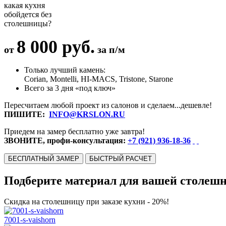
какая кухня
обойдется без
столешницы?
8 000 руб.
от
за п/м
Только лучший камень:
Corian, Montelli, HI-MACS, Tristone, Starone
Всего за 3 дня «под ключ»
Пересчитаем любой проект из салонов и сделаем...дешевле!
ПИШИТЕ:
INFO@KRSLON.RU
Приедем на замер бесплатно уже завтра!
ЗВОНИТЕ, профи-консультация:
+7 (921) 936-18-36
БЕСПЛАТНЫЙ ЗАМЕР
БЫСТРЫЙ РАСЧЕТ
Подберите материал для вашей столеш
Скидка на столешницу при заказе кухни - 20%!
7001-s-vaishorn