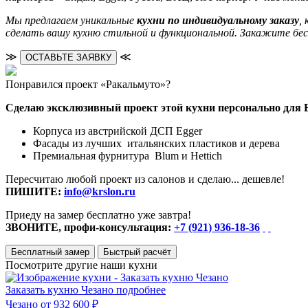
Мы предлагаем уникальные
кухни по индивидуальному заказу
,
сделать вашу кухню стильной и функциональной. Закажите бе
≫
≪
ОСТАВЬТЕ ЗАЯВКУ
Понравился проект «Ракальмуто»?
Сделаю эксклюзивный проект этой кухни персонально для 
Корпуса из австрийской ДСП Egger
Фасады из лучших итальянских пластиков и дерева
Премиальная фурнитура Blum и Hettich
Пересчитаю любой проект из салонов и сделаю... дешевле!
ПИШИТЕ:
info@krslon.ru
Приеду на замер бесплатно уже завтра!
ЗВОНИТЕ, профи-консультация:
+7 (921) 936-18-36
Бесплатный замер
Быстрый расчёт
Посмотрите другие наши кухни
Заказать кухню Чезано
подробнее
Чезано
от 932 600 ₽