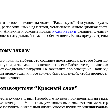
тите свое внимание на модель “Ракальмуто”. Это угловая кухня,
х, расположенных над плитой, установлена инновационная систе
кой. А нижние и боковые модули
кухни на заказ
украшает фурниту
щего натуральный камень, в белом цвете. В них предусмотрены
ному заказу
сто покупка мебели, это создание пространства, которое будет 
 для кухни, и что можно включить в проект. Работайте с дизайн
ают ежедневные нагрузки. Не забывайте про освещение! Ваша ку
становку техники: все должно быть под рукой, чтобы процесс 
олговечность.
роизводителя “Красный слон”
сти кухню в Санкт-Петербурге по цене производителя на зака
ке помещения. Мы используем только высококачественные матер
жно получить уникальный дизайн-проект
кухни по индивидуальн