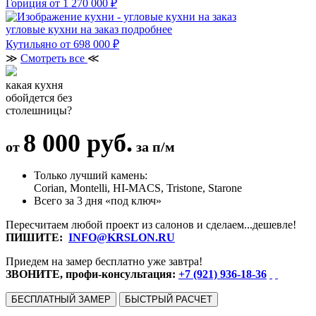
Гориция
от 1 270 000 ₽
угловые кухни на заказ
подробнее
Кутильяно
от 698 000 ₽
≫
Смотреть все
≪
какая кухня
обойдется без
столешницы?
8 000 руб.
от
за п/м
Только лучший камень:
Corian, Montelli, HI-MACS, Tristone, Starone
Всего за 3 дня «под ключ»
Пересчитаем любой проект из салонов и сделаем...дешевле!
ПИШИТЕ:
INFO@KRSLON.RU
Приедем на замер бесплатно уже завтра!
ЗВОНИТЕ, профи-консультация:
+7 (921) 936-18-36
БЕСПЛАТНЫЙ ЗАМЕР
БЫСТРЫЙ РАСЧЕТ