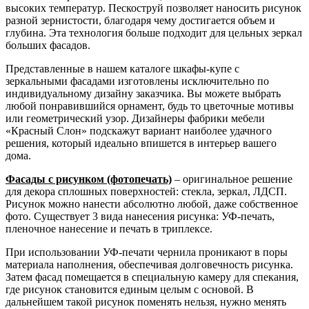
высоких температур. Пескоструй позволяет наносить рисунок
разной зернистости, благодаря чему достигается объем и
глубина. Эта технология больше подходит для цельных зеркал
больших фасадов.
Представленные в нашем каталоге шкафы-купе с
зеркальными фасадами изготовлены исключительно по
индивидуальному дизайну заказчика. Вы можете выбрать
любой понравившийся орнамент, будь то цветочные мотивы
или геометрический узор. Дизайнеры фабрики мебели
«Красный Слон» подскажут вариант наиболее удачного
решения, который идеально впишется в интерьер вашего
дома.
Фасады с рисунком (фотопечать)
– оригинальное решение
для декора сплошных поверхностей: стекла, зеркал, ЛДСП.
Рисунок можно нанести абсолютно любой, даже собственное
фото. Существует 3 вида нанесения рисунка: УФ-печать,
пленочное нанесение и печать в триплексе.
При использовании УФ-печати чернила проникают в поры
материала наполнения, обеспечивая долговечность рисунка.
Затем фасад помещается в специальную камеру для спекания,
где рисунок становится единым целым с основой. В
дальнейшем такой рисунок поменять нельзя, нужно менять