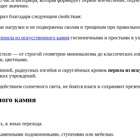
 часть интерьера, которая формирует первое впечатление, подч
щее значение.
ерил благодаря следующим свойствам:
е нагрузки и не подвержены сколам и трещинам при правильной
перила из искусственного камня
гигиеничными и простыми в ухо
 стиле — от строгой геометрии минимализма до классических и
и, цветными.
 линий, радиусных изгибов и скруглённых кромок
перила из ис
ских учреждений.
действием солнечного света, не боятся влаги и сохраняют презе
ного камня
, в зонах перехода.
 каменными подоконниками, ступенями или мебелью.