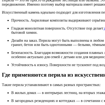
Перила — это не просто ограждение лестницы или балкона. Это
передвижение. Именно поэтому выбор материала имеет решаю
Искусственный камень идеально подходит для изготовления п
Прочность. Акриловые композиты выдерживают серьёзны
Гладкая монолитная поверхность. Отсутствие пор делает
бытовой химии.
Дизайн на заказ. Перила могут быть выполнены в любом
гранит, бетон или быть однотонными — белыми, тёмным
Безопасность. Благодаря возможности создания плавных
особенно актуально для семей с детьми или для медицин
Устойчивость к износу. Поверхности не тускнеют под воз
Где применяются перила из искусствен
Такие перила устанавливают в самых разных пространствах:
В жилых домах — в интерьерах лестниц, на вторых этажах
В загородных резиденциях и коттеджах — в сочетании с