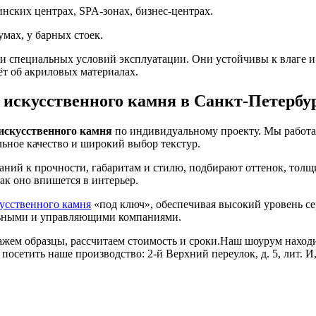
нских центрах, SPA-зонах, бизнес-центрах.
умах, у барных стоек.
и специальных условий эксплуатации. Они устойчивы к влаге и 
ёт об акриловых материалах.
 искусственного камня в Санкт-Петербу
 искусственного камня
по индивидуальному проекту. Мы работ
льное качество и широкий выбор текстур.
аний к прочности, габаритам и стилю, подбирают оттенок, тол
ак оно впишется в интерьер.
кусственного камня
«под ключ», обеспечивая высокий уровень сер
ельными и управляющими компаниями.
жем образцы, рассчитаем стоимость и сроки.Наш шоурум находит
те посетить наше производство: 2-й Верхний переулок, д. 5, лит. 