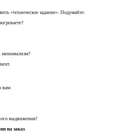
вить «техническое задание». Подумайте:
зогреваете?
н, минимализм?
ьтат.
 вам:
ного выдвижения?
ни на заказ
.