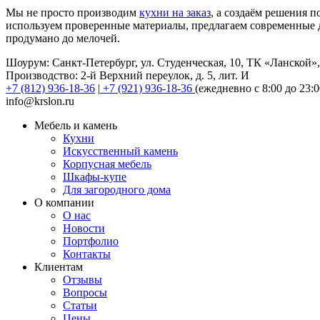
Мы не просто производим
кухни на заказ
, а создаём решения 
используем проверенные материалы, предлагаем современные д
продумано до мелочей.
Шоурум: Санкт-Петербург, ул. Студенческая, 10, ТК «Ланской»
Производство: 2-й Верхний переулок, д. 5, лит. И
+7 (812) 936-18-36
|
+7 (921) 936-18-36
(ежедневно с 8:00 до 23:0
info@krslon.ru
Мебель и камень
Кухни
Искусственный камень
Корпусная мебель
Шкафы-купе
Для загородного дома
О компании
О нас
Новости
Портфолио
Контакты
Клиентам
Отзывы
Вопросы
Статьи
Цены