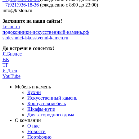
+7(921)936-18-36
(ежедневно с 8:00 до 23:00)
info@krslon.ru
Загляните на наши сайты!
krslon.ru
подоконники-искусственный-камень.рф
stoleshnici-iskusstvenni-kamen.ru
До встречи в соцсетях!
Я.Бизнес
ВК
ТГ
Я.Дзен
YouTube
Мебель и камень
Кухни
Искусственный камень
Корпусная мебель
Шкафы-купе
Для загородного дома
О компании
О нас
Новости
Портфолио