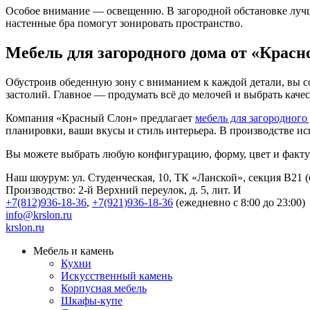
Особое внимание — освещению. В загородной обстановке лучше
настенные бра помогут зонировать пространство.
Мебель для загородного дома от «Красн
Обустроив обеденную зону с вниманием к каждой детали, вы с
застолий. Главное — продумать всё до мелочей и выбрать кач
Компания «Красный Слон» предлагает
мебель для загородного
планировки, ваши вкусы и стиль интерьера. В производстве и
Вы можете выбрать любую конфигурацию, форму, цвет и фактур
Наш шоурум: ул. Студенческая, 10, ТК «Ланской», секция В21 (бу
Производство: 2-й Верхний переулок, д. 5, лит. И
+7(812)936-18-36
,
+7(921)936-18-36
(ежедневно с 8:00 до 23:00)
info@krslon.ru
krslon.ru
Мебель и камень
Кухни
Искусственный камень
Корпусная мебель
Шкафы-купе