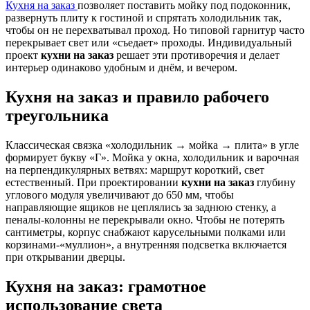
Кухня на заказ
позволяет поставить мойку под подоконник,
развернуть плиту к гостиной и спрятать холодильник так,
чтобы он не перехватывал проход. Но типовой гарнитур часто
перекрывает свет или «съедает» проходы. Индивидуальный
проект
кухни на заказ
решает эти противоречия и делает
интерьер одинаково удобным и днём, и вечером.
Кухня на заказ и правило рабочего
треугольника
Классическая связка «холодильник → мойка → плита» в угле
формирует букву «Г». Мойка у окна, холодильник и варочная
на перпендикулярных ветвях: маршрут короткий, свет
естественный. При проектировании
кухни на заказ
глубину
углового модуля увеличивают до 650 мм, чтобы
направляющие ящиков не цеплялись за заднюю стенку, а
пеналы-колонны не перекрывали окно. Чтобы не потерять
сантиметры, корпус снабжают карусельными полками или
корзинами-«муллион», а внутренняя подсветка включается
при открывании дверцы.
Кухня на заказ: грамотное
использование света