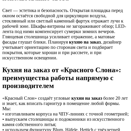
Свет — эстетика и безопасность. Открытая площадка перед
окном остаётся свободной для циркуляции воздуха,
стеклянный или светлый каменный фартук отражает лучи к
рабочей зоне. Шкафы-витрины не загораживают обзор; LED-
лента под ними компенсирует сумерки зимних вечеров.
Глянцевая столешница усиливает отражение, а матовые
фасады глушат блики. Планируя
кухню на заказ
, дизайнер
учитывает ориентацию по сторонам света и подбирает
покрытия, которые хороши и при рассвете, и при
искусственном освещении.
Кухня на заказ от «Красного Слона»:
преимущества работы напрямую с
производителем
«Красный Слон» создаёт угловые
кухни на заказ
более 20 лет
и знает, как вписать гарнитур в помещение любой формы.
Мы:
• изготавливаем корпуса на ЧПУ-линиях с точной геометрией;
• выпускаем столешницы и подоконники из искусственного
камня собственного литья;
• используем фурнитуру Blum, Häfele, Hettich с трёхлетней