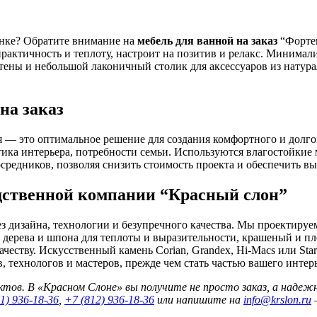
енке? Обратите внимание на
мебель для ванной на заказ
“Фортец
практичность и теплоту, настроит на позитив и релакс. Минима
стены и небольшой лаконичный столик для аксессуаров из натур
на заказ
 — это оптимальное решение для создания комфортного и долгов
ика интерьера, потребности семьи. Используются влагостойкие
редников, позволяя снизить стоимость проекта и обеспечить вы
одственной компании “Красный слон”
 дизайна, технологии и безупречного качества. Мы проектируем
а дерева и шпона для теплоты и выразительности, крашеный и
качеству. Искусственный камень Corian, Grandex, Hi-Macs или 
 технологов и мастеров, прежде чем стать частью вашего интерь
тов. В «Красном Слоне» вы получите не просто заказ, а надеж
1) 936-18-36
,
+7 (812) 936-18-36
или напишите на
info@krslon.ru
—