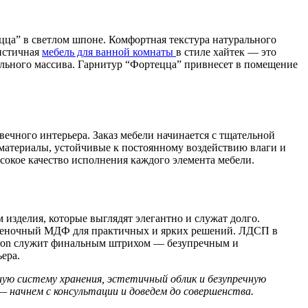
ца” в светлом шпоне. Комфортная текстура натурального
листичная
мебель для ванной комнаты
в стиле хайтек — это
ального массива. Гарнитур “Фортецца” привнесет в помещение
ечного интерьера. Заказ мебели начинается с тщательной
 материалы, устойчивые к постоянному воздействию влаги и
сокое качество исполнения каждого элемента мебели.
 изделия, которые выглядят элегантно и служат долго.
 пленочный МДФ для практичных и ярких решений. ЛДСП в
Staron служит финальным штрихом — безупречным и
ера.
ную систему хранения, эстетичный облик и безупречную
 начнем с консультации и доведем до совершенства.