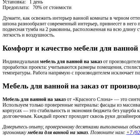
Установка:
1 день
Предоплата:
70% от стоимости
Думаете, как освежить интерьер ванной комнаты в черном отт
шпона разнообразит современный интерьер, привнесет в него 
подвесная тумба на 2 раковины, расположенная на всю длину 
легкость и воздушность.
Комфорт и качество мебели для ванной 
Индивидуальная
мебель для ванной на заказ
от производителя
проработки проекта: учитываются размеры помещения, стилист
температуры. Работа напрямую с производителем исключает пос
Мебель для ванной на заказ от произв
Мебель для ванной на заказ
от «Красного Слона» — это синтез
Используем только проверенные материалы: фасады из массив
корпусах — это стабильность и экономия бюджета без ущерба 
долговечным. Каждый проект проходит сквозь руки дизайнеров,
Доверьтесь опыту, проверенному десятками выполненных объек
эргономику
мебели для ванной на заказ
. Позвоните нам:
+7 (92