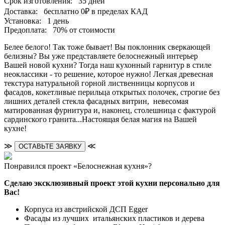
Срок изготовления:
35 дней
Доставка:
бесплатно
0₽
в пределах КАД
Установка:
1 день
Предоплата:
70% от стоимости
Белее белого! Так тоже бывает! Вы поклонник сверкающей
белизны? Вы уже представляете белоснежный интерьер
Вашей новой кухни? Тогда наш кухонный гарнитур в стиле
неоклассики - то решение, которое нужно! Легкая древесная
текстура натуральной горной лиственницы корпусов и
фасадов, кокетливые перильца открытых полочек, строгие без
лишних деталей стекла фасадных витрин, невесомая
матированная фурнитура и, наконец, столешница с фактурой
сардинского гранита...Настоящая белая магия на Вашей
кухне!
≫
≪
ОСТАВЬТЕ ЗАЯВКУ
Понравился проект «Белоснежная кухня»?
Сделаю эксклюзивный проект этой кухни персонально для
Вас!
Корпуса из австрийской ДСП Egger
Фасады из лучших итальянских пластиков и дерева