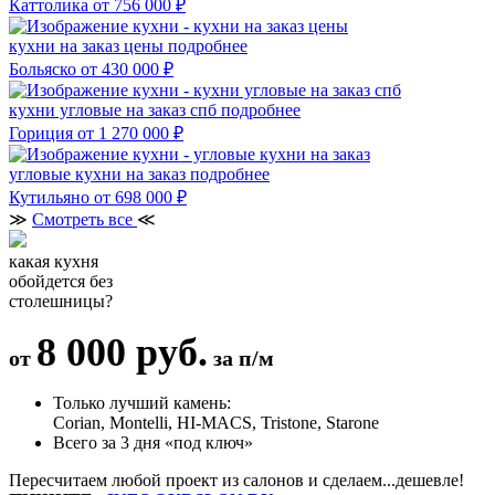
Каттолика
от 756 000 ₽
кухни на заказ цены
подробнее
Больяско
от 430 000 ₽
кухни угловые на заказ спб
подробнее
Гориция
от 1 270 000 ₽
угловые кухни на заказ
подробнее
Кутильяно
от 698 000 ₽
≫
Смотреть все
≪
какая кухня
обойдется без
столешницы?
8 000 руб.
от
за п/м
Только лучший камень:
Corian, Montelli, HI-MACS, Tristone, Starone
Всего за 3 дня «под ключ»
Пересчитаем любой проект из салонов и сделаем...дешевле!