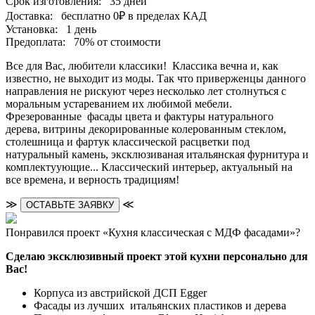
Срок изготовления:
35 дней
Доставка:
бесплатно
0₽
в пределах КАД
Установка:
1 день
Предоплата:
70% от стоимости
Все для Вас, любители классики! Классика вечна и, как
известно, не выходит из моды. Так что приверженцы данного
направления не рискуют через несколько лет столнуться с
моральным устареванием их любимой мебели.
Фрезерованные фасады цвета и фактуры натурального
дерева, витрины декорированные колерованным стеклом,
столешница и фартук классической расцветки под
натуральный камень, эксклюзиваная итальянская фурнитура и
комплектуующие... Классический интерьер, актуальный на
все времена, и верность традициям!
≫
≪
ОСТАВЬТЕ ЗАЯВКУ
Понравился проект «Кухня классическая с МДФ фасадами»?
Сделаю эксклюзивный проект этой кухни персонально для
Вас!
Корпуса из австрийской ДСП Egger
Фасады из лучших итальянских пластиков и дерева