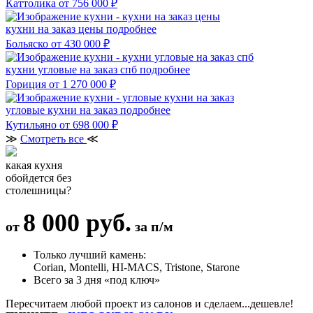
Каттолика
от 756 000 ₽
кухни на заказ цены
подробнее
Больяско
от 430 000 ₽
кухни угловые на заказ спб
подробнее
Гориция
от 1 270 000 ₽
угловые кухни на заказ
подробнее
Кутильяно
от 698 000 ₽
≫
Смотреть все
≪
какая кухня
обойдется без
столешницы?
8 000 руб.
от
за п/м
Только лучший камень:
Corian, Montelli, HI-MACS, Tristone, Starone
Всего за 3 дня «под ключ»
Пересчитаем любой проект из салонов и сделаем...дешевле!