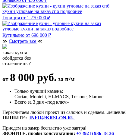
Больяско
от 430 000 ₽
кухни угловые на заказ спб
подробнее
Гориция
от 1 270 000 ₽
угловые кухни на заказ
подробнее
Кутильяно
от 698 000 ₽
≫
Смотреть все
≪
какая кухня
обойдется без
столешницы?
8 000 руб.
от
за п/м
Только лучший камень:
Corian, Montelli, HI-MACS, Tristone, Starone
Всего за 3 дня «под ключ»
Пересчитаем любой проект из салонов и сделаем...дешевле!
ПИШИТЕ:
INFO@KRSLON.RU
Приедем на замер бесплатно уже завтра!
ЗВОНИТЕ, профи-консультация:
+7 (921) 936-18-36