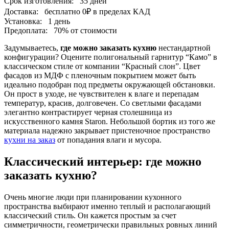
Срок изготовления:
35 дней
Доставка:
бесплатно
0₽
в пределах КАД
Установка:
1 день
Предоплата:
70% от стоимости
Задумываетесь,
где можно заказать кухню
нестандартной
конфигурации? Оцените полигональный гарнитур “Камо” в
классическом стиле от компании “Красный слон”. Цвет
фасадов из МДФ с пленочным покрытием может быть
идеально подобран под предметы окружающей обстановки.
Он прост в уходе, не чувствителен к влаге и перепадам
температур, красив, долговечен. Со светлыми фасадами
элегантно контрастирует черная столешница из
искусственного камня Staron. Небольшой бортик из того же
материала надежно закрывает пристеночное пространство
кухни на заказ
от попадания влаги и мусора.
Классический интерьер: где можно
заказать кухню?
Очень многие люди при планировании кухонного
пространства выбирают именно теплый и располагающий
классический стиль. Он кажется простым за счет
симметричности, геометрически правильных ровных линий