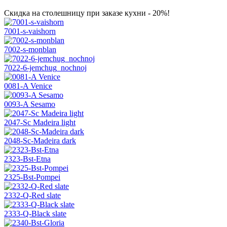
Скидка на столешницу при заказе кухни - 20%!
7001-s-vaishorn
7002-s-monblan
7022-6-jemchug_nochnoj
0081-A Venice
0093-A Sesamo
2047-Sc Madeira light
2048-Sc-Madeira dark
2323-Bst-Etna
2325-Bst-Pompei
2332-Q-Red slate
2333-Q-Black slate