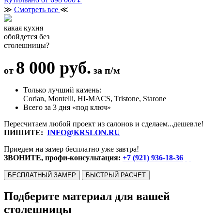
≫
Смотреть все
≪
какая кухня
обойдется без
столешницы?
8 000 руб.
от
за п/м
Только лучший камень:
Corian, Montelli, HI-MACS, Tristone, Starone
Всего за 3 дня «под ключ»
Пересчитаем любой проект из салонов и сделаем...дешевле!
ПИШИТЕ:
INFO@KRSLON.RU
Приедем на замер бесплатно уже завтра!
ЗВОНИТЕ, профи-консультация:
+7 (921) 936-18-36
БЕСПЛАТНЫЙ ЗАМЕР
БЫСТРЫЙ РАСЧЕТ
Подберите материал для вашей
столешницы