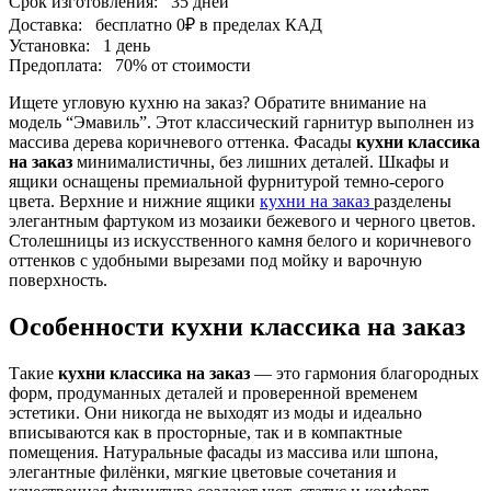
Срок изготовления:
35 дней
Доставка:
бесплатно
0₽
в пределах КАД
Установка:
1 день
Предоплата:
70% от стоимости
Ищете угловую кухню на заказ? Обратите внимание на
модель “Эмавиль”. Этот классический гарнитур выполнен из
массива дерева коричневого оттенка. Фасады
кухни классика
на заказ
минималистичны, без лишних деталей. Шкафы и
ящики оснащены премиальной фурнитурой темно-серого
цвета. Верхние и нижние ящики
кухни на заказ
разделены
элегантным фартуком из мозаики бежевого и черного цветов.
Столешницы из искусственного камня белого и коричневого
оттенков с удобными вырезами под мойку и варочную
поверхность.
Особенности кухни классика на заказ
Такие
кухни классика на заказ
— это гармония благородных
форм, продуманных деталей и проверенной временем
эстетики. Они никогда не выходят из моды и идеально
вписываются как в просторные, так и в компактные
помещения. Натуральные фасады из массива или шпона,
элегантные филёнки, мягкие цветовые сочетания и