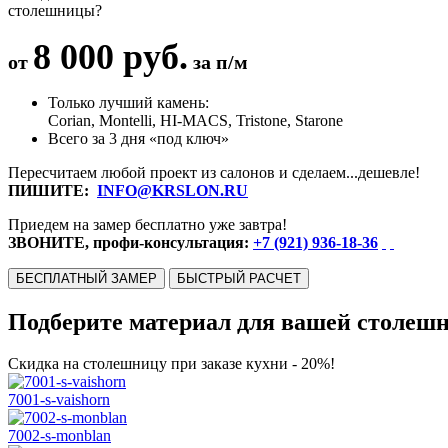
столешницы?
8 000 руб.
от
за п/м
Только лучший камень:
Corian, Montelli, HI-MACS, Tristone, Starone
Всего за 3 дня «под ключ»
Пересчитаем любой проект из салонов и сделаем...дешевле!
ПИШИТЕ:
INFO@KRSLON.RU
Приедем на замер бесплатно уже завтра!
ЗВОНИТЕ, профи-консультация:
+7 (921) 936-18-36
БЕСПЛАТНЫЙ ЗАМЕР
БЫСТРЫЙ РАСЧЕТ
Подберите материал для вашей столеш
Скидка на столешницу при заказе кухни - 20%!
7001-s-vaishorn
7002-s-monblan