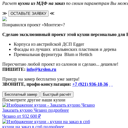
Расчет
кухни из МДФ на заказ
по своим параметрам Вы может
≫
≪
ОСТАВЬТЕ ЗАЯВКУ
Понравился проект «Монтезе»?
Сделаю эксклюзивный проект этой кухни персонально для 
Корпуса из австрийской ДСП Egger
Фасады из лучших итальянских пластиков и дерева
Премиальная фурнитура Blum и Hettich
Пересчитаю любой проект из салонов и сделаю... дешевле!
ПИШИТЕ:
info@krslon.ru
Приеду на замер бесплатно уже завтра!
ЗВОНИТЕ, профи-консультация:
+7 (921) 936-18-36
Бесплатный замер
Быстрый расчёт
Посмотрите другие наши кухни
Заказать кухню Чезано
подробнее
Чезано
от 932 600 ₽
кухни на заказ в спб
подробнее