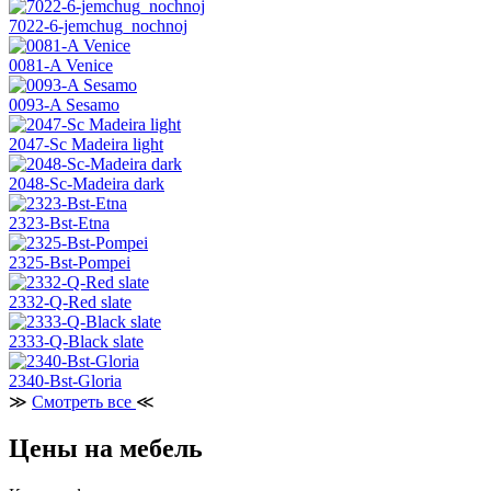
7022-6-jemchug_nochnoj
0081-A Venice
0093-A Sesamo
2047-Sc Madeira light
2048-Sc-Madeira dark
2323-Bst-Etna
2325-Bst-Pompei
2332-Q-Red slate
2333-Q-Black slate
2340-Bst-Gloria
≫
Смотреть все
≪
Цены на мебель