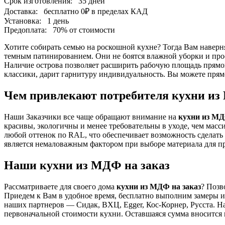
Срок изготовления:
35 дней
Доставка:
бесплатно
0₽
в пределах КАД
Установка:
1 день
Предоплата:
70% от стоимости
Хотите собирать семью на роскошной кухне? Тогда Вам навер
темным патинированием. Они не боятся влажной уборки и прос
Наличие острова позволяет расширить рабочую площадь прямой
классики, дарит гарнитуру индивидуальность. Вы можете прямо
Чем привлекают потребителя кухни из
Наши Заказчики все чаще обращают внимание на
кухни из МД
красивы, экологичны и менее требовательны в уходе, чем масс
любой оттенок по RAL, что обеспечивает возможность сделать 
является немаловажным фактором при выборе материала для п
Наши кухни из МДФ на заказ
Рассматриваете для своего дома
кухни из МДФ на заказ
? Позв
Приедем к Вам в удобное время, бесплатно выполним замеры и
наших партнеров — Сидак, ВХЦ, Egger, Кос-Корнер, Русста. На
первоначальной стоимости кухни. Оставшаяся сумма вносится 