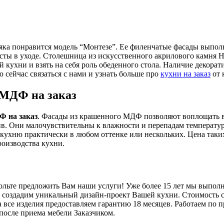
няка понравится модель “Монтезе”. Ее филенчатые фасады вып
ты в уходе. Столешница из искусственного акрилового камня H
 кухни и взять на себя роль обеденного стола. Наличие декор
 сейчас связаться с нами и узнать больше про
кухни на заказ
от 
 МДФ на заказ
Ф на заказ
. Фасады из крашенного МДФ позволяют воплощать вс
ив. Они малочувствительны к влажности и перепадам температур
кухню практически в любом оттенке или нескольких. Цена таких
роизводства кухни.
ольте предложить Вам наши услуги! Уже более 15 лет мы выпо
 создадим уникальный дизайн-проект Вашей кухни. Стоимость с
 все изделия предоставляем гарантию 18 месяцев. Работаем по п
после приема мебели Заказчиком.