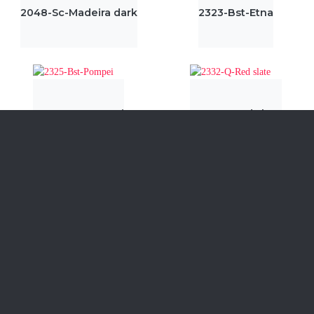
2048-Sc-Madeira dark
2323-Bst-Etna
2325-Bst-Pompei
2332-Q-Red slate
2333-Q-Black slate
2340-Bst-Gloria
≫
≪
СМОТРЕТЬ ВСЕ