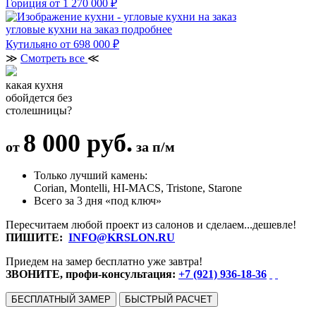
Гориция
от 1 270 000 ₽
угловые кухни на заказ
подробнее
Кутильяно
от 698 000 ₽
≫
Смотреть все
≪
какая кухня
обойдется без
столешницы?
8 000 руб.
от
за п/м
Только лучший камень:
Corian, Montelli, HI-MACS, Tristone, Starone
Всего за 3 дня «под ключ»
Пересчитаем любой проект из салонов и сделаем...дешевле!
ПИШИТЕ:
INFO@KRSLON.RU
Приедем на замер бесплатно уже завтра!
ЗВОНИТЕ, профи-консультация:
+7 (921) 936-18-36
БЕСПЛАТНЫЙ ЗАМЕР
БЫСТРЫЙ РАСЧЕТ