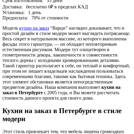
Срок изготовления:
35 дней
Доставка:
бесплатно
0₽
в пределах КАД
Установка:
1 день
Предоплата:
70% от стоимости
Модель
кухни на заказ
“Варци” наглядно доказывает, что и
простой дизайн в стиле модерн может выглядеть потрясающе.
Весь секрет в натуральном массиве, из которого выполнены
фасады этого гарнитура, — он обладает неповторимым
естественным рисунком. Модерн тут олицетворен в
геометричности декора, лаконичности и совместимости
теплого дерева с холодными хромированными деталями.
Такой гарнитур располагает к себе, он теплый и комфортный,
при этом не лишает владельцев наслаждения пользоваться
современными благами, такими как бытовая техника. Здесь
этот элемент обстановки является непосредственным
предметом дизайна. Наша компания выполняет
кухни на
заказ в Петербурге
с 2005 года, и Вы можете рассчитать
стоимость данного проекта для своего дома.
Кухни на заказ в Петербурге в стиле
модерн
Этот стиль привлекает тем, что мебель лишена громоздких