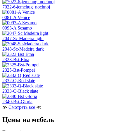
7022-6-jemchug_nochnoj
0081-A Venice
0093-A Sesamo
2047-Sc Madeira light
2048-Sc-Madeira dark
2323-Bst-Etna
2325-Bst-Pompei
2332-Q-Red slate
2333-Q-Black slate
2340-Bst-Gloria
≫
Смотреть все
≪
Цены на мебель