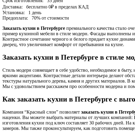
Срок изготовления:
35 дней
Доставка:
бесплатно
0₽
в пределах КАД
Установка:
1 день
Предоплата:
70% от стоимости
Заказать кухни в Петербурге
премиального качества стало оч
пример кухонной мебели в стиле модерн. Фасады выполнены 
Контрастное сочетание черного и белого придает кухне динам
дверец, что увеличивает комфорт от пребывания на кухне.
Заказать кухни в Петербурге в стиле м
Стиль модерн совмещает в себе удобство, необходимое в быту,
яркими акцентами. Контрастные детали интерьера делают обст
текстуры натурального дерева, камня и других материалов. В
Мы с удовольствием расскажем про особенности модерна и пом
Как заказать кухни в Петербурге с выг
Компания “Красный слон” позволяет
заказать кухни в Петерб
наценки. Вы можете выбрать материалы от лучших компаний: E
изготовления кухни под ключ составляет 30 рабочих дней. На 
замеров. Мы также проконсультируем, как подготовить помеще