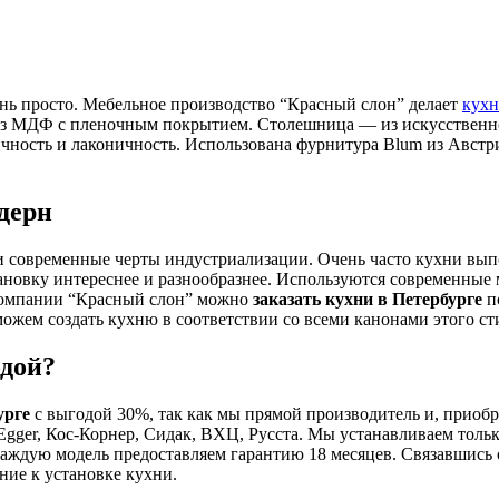
ень просто. Мебельное производство “Красный слон” делает
кухн
из МДФ с пленочным покрытием. Столешница — из искусственно
ичность и лаконичность. Использована фурнитура Blum из Австр
одерн
 и современные черты индустриализации. Очень часто кухни вып
ановку интереснее и разнообразнее. Используются современные
 компании “Красный слон” можно
заказать кухни в Петербурге
п
ожем создать кухню в соответствии со всеми канонами этого ст
одой?
урге
с выгодой 30%, так как мы прямой производитель и, приоб
gger, Кос-Корнер, Сидак, ВХЦ, Русста. Мы устанавливаем тольк
каждую модель предоставляем гарантию 18 месяцев. Связавшись 
ние к установке кухни.