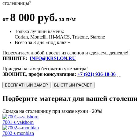
столешницы?
8 000 руб.
от
за п/м
Только лучший камень:
Corian, Montelli, HI-MACS, Tristone, Starone
Всего за 3 дня «под ключ»
Пересчитаем любой проект из салонов и сделаем...дешевле!
ПИШИТЕ:
INFO@KRSLON.RU
Приедем на замер бесплатно уже завтра!
ЗВОНИТЕ, профи-консультация:
+7 (921) 936-18-36
БЕСПЛАТНЫЙ ЗАМЕР
БЫСТРЫЙ РАСЧЕТ
Подберите материал для вашей столеш
Скидка на столешницу при заказе кухни - 20%!
7001-s-vaishorn
7002-s-monblan