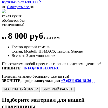
Кутильяно
от 698 000 ₽
≫
Смотреть все
≪
какая кухня
обойдется без
столешницы?
8 000 руб.
от
за п/м
Только лучший камень:
Corian, Montelli, HI-MACS, Tristone, Starone
Всего за 3 дня «под ключ»
Пересчитаем любой проект из салонов и сделаем...дешевле!
ПИШИТЕ:
INFO@KRSLON.RU
Приедем на замер бесплатно уже завтра!
ЗВОНИТЕ, профи-консультация:
+7 (921) 936-18-36
БЕСПЛАТНЫЙ ЗАМЕР
БЫСТРЫЙ РАСЧЕТ
Подберите материал для вашей
столешницы