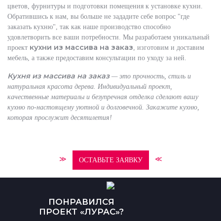
цветов, фурнитуры и подготовки помещения к установке кухни.
Обратившись к нам, вы больше не зададите себе вопрос "где
заказать кухню", так как наше производство способно
удовлетворить все ваши потребности. Мы разработаем уникальный
кухни из массива на заказ
проект
, изготовим и доставим
мебель, а также предоставим консультации по уходу за ней.
Кухня из массива на заказ
— это прочность, стиль и
натуральная красота дерева. Индивидуальный проект,
качественные материалы и безупречная отделка сделают вашу
кухню по-настоящему уютной и долговечной. Закажите кухню,
которая прослужит десятилетия!
≫
≪
ОСТАВЬТЕ ЗАЯВКУ
ПОНРАВИЛСЯ
ПРОЕКТ «ЛУРАС»?