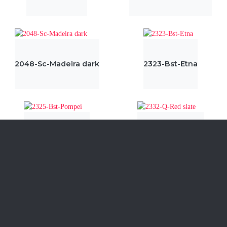
2048-Sc-Madeira dark
2323-Bst-Etna
2325-Bst-Pompei
2332-Q-Red slate
2333-Q-Black slate
2340-Bst-Gloria