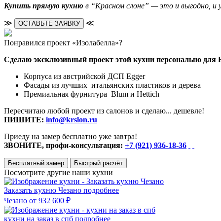
Купить прямую кухню
в “Красном слоне” — это и выгодно, и у
≫
≪
ОСТАВЬТЕ ЗАЯВКУ
Понравился проект «Изолабелла»?
Сделаю эксклюзивный проект этой кухни персонально для 
Корпуса из австрийской ДСП Egger
Фасады из лучших итальянских пластиков и дерева
Премиальная фурнитура Blum и Hettich
Пересчитаю любой проект из салонов и сделаю... дешевле!
ПИШИТЕ:
info@krslon.ru
Приеду на замер бесплатно уже завтра!
ЗВОНИТЕ, профи-консультация:
+7 (921) 936-18-36
Бесплатный замер
Быстрый расчёт
Посмотрите другие наши кухни
Заказать кухню Чезано
подробнее
Чезано
от 932 600 ₽
кухни на заказ в спб
подробнее