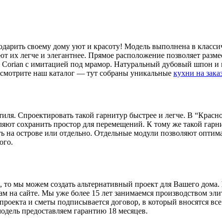
дарить своему дому уют и красоту! Модель выполнена в класси
ют их легче и элегантнее. Прямое расположение позволяет разм
Corian с имитацией под мрамор. Натуральный дубовый шпон и 
посмотрите наш каталог — тут собраны уникальные
кухни на зака
стиля. Спроектировать такой гарнитур быстрее и легче. В “Крас
яют сохранить простор для перемещений. К тому же такой гарни
ь на острове или отдельно. Отдельные модули позволяют оптима
ого.
, то мы можем создать альтернативный проект для Вашего дома.
онам на сайте. Мы уже более 15 лет занимаемся производством 
проекта и сметы подписывается договор, в который вносятся все
одель предоставляем гарантию 18 месяцев.