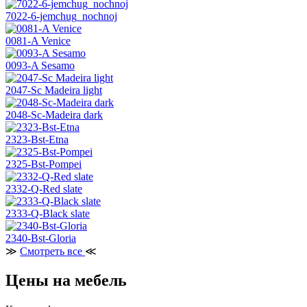
7022-6-jemchug_nochnoj
0081-A Venice
0093-A Sesamo
2047-Sc Madeira light
2048-Sc-Madeira dark
2323-Bst-Etna
2325-Bst-Pompei
2332-Q-Red slate
2333-Q-Black slate
2340-Bst-Gloria
≫
Смотреть все
≪
Цены на мебель