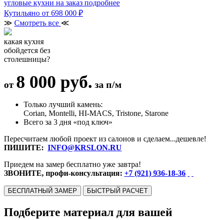
угловые кухни на заказ
подробнее
Кутильяно
от 698 000 ₽
≫
Смотреть все
≪
какая кухня
обойдется без
столешницы?
8 000 руб.
от
за п/м
Только лучший камень:
Corian, Montelli, HI-MACS, Tristone, Starone
Всего за 3 дня «под ключ»
Пересчитаем любой проект из салонов и сделаем...дешевле!
ПИШИТЕ:
INFO@KRSLON.RU
Приедем на замер бесплатно уже завтра!
ЗВОНИТЕ, профи-консультация:
+7 (921) 936-18-36
БЕСПЛАТНЫЙ ЗАМЕР
БЫСТРЫЙ РАСЧЕТ
Подберите материал для вашей