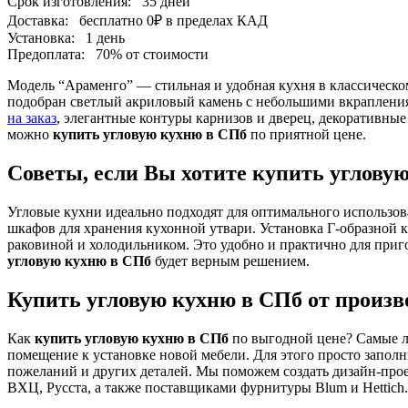
Срок изготовления:
35 дней
Доставка:
бесплатно
0₽
в пределах КАД
Установка:
1 день
Предоплата:
70% от стоимости
Модель “Араменго” — стильная и удобная кухня в классическ
подобран светлый акриловый камень с небольшими вкрапления
на заказ
, элегантные контуры карнизов и дверец, декоративн
можно
купить угловую кухню в СПб
по приятной цене.
Советы, если Вы хотите купить углову
Угловые кухни идеально подходят для оптимального использов
шкафов для хранения кухонной утвари. Установка Г-образной 
раковиной и холодильником. Это удобно и практично для при
угловую кухню в СПб
будет верным решением.
Купить угловую кухню в СПб от произв
Как
купить угловую кухню в СПб
по выгодной цене? Самые л
помещение к установке новой мебели. Для этого просто запол
пожеланий и других деталей. Мы поможем создать дизайн-проек
ВХЦ, Русста, а также поставщиками фурнитуры Blum и Hettich