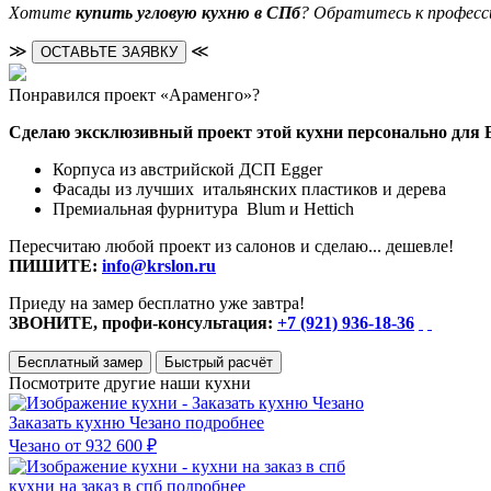
Хотите
купить угловую кухню в СПб
? Обратитесь к професси
≫
≪
ОСТАВЬТЕ ЗАЯВКУ
Понравился проект «Араменго»?
Сделаю эксклюзивный проект этой кухни персонально для 
Корпуса из австрийской ДСП Egger
Фасады из лучших итальянских пластиков и дерева
Премиальная фурнитура Blum и Hettich
Пересчитаю любой проект из салонов и сделаю... дешевле!
ПИШИТЕ:
info@krslon.ru
Приеду на замер бесплатно уже завтра!
ЗВОНИТЕ, профи-консультация:
+7 (921) 936-18-36
Бесплатный замер
Быстрый расчёт
Посмотрите другие наши кухни
Заказать кухню Чезано
подробнее
Чезано
от 932 600 ₽
кухни на заказ в спб
подробнее