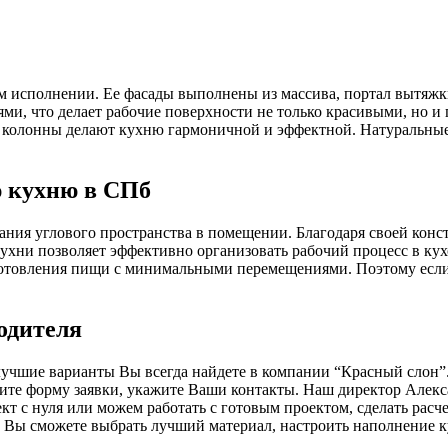
ом исполнении. Ее фасады выполнены из массива, портал вытяж
ми, что делает рабочие поверхности не только красивыми, но
ые колонны делают кухню гармоничной и эффектной. Натуральны
ю кухню в СПб
ания углового пространства в помещении. Благодаря своей кон
кухни позволяет эффективно организовать рабочий процесс в ку
готовления пищи с минимальными перемещениями. Поэтому если
одителя
учшие варианты Вы всегда найдете в компании “Красный слон”
ните форму заявки, укажите Ваши контакты. Наш директор Алек
т с нуля или можем работать с готовым проектом, сделать расче
. Вы сможете выбрать лучший материал, настроить наполнение 