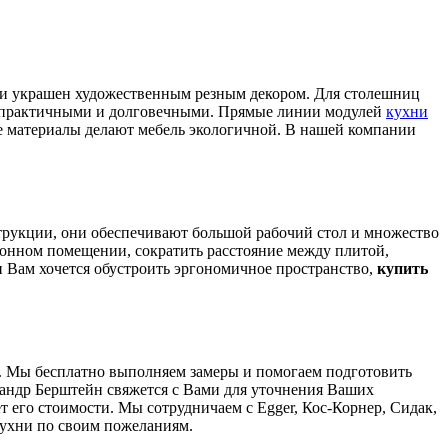
ки украшен художественным резным декором. Для столешниц
 и практичными и долговечными. Прямые линии модулей
кухни
е материалы делают мебель экологичной. В нашей компании
струкции, они обеспечивают большой рабочий стол и множество
хонном помещении, сократить расстояние между плитой,
 Вам хочется обустроить эргономичное пространство,
купить
. Мы бесплатно выполняем замеры и помогаем подготовить
сандр Берштейн свяжется с Вами для уточнения Ваших
т его стоимости. Мы сотрудничаем с Egger, Кос-Корнер, Сидак,
кухни по своим пожеланиям.