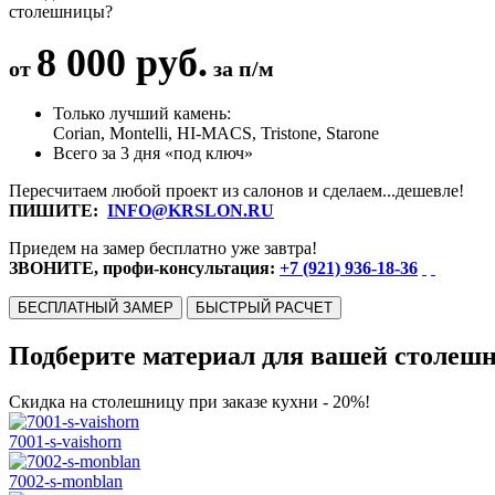
столешницы?
8 000 руб.
от
за п/м
Только лучший камень:
Corian, Montelli, HI-MACS, Tristone, Starone
Всего за 3 дня «под ключ»
Пересчитаем любой проект из салонов и сделаем...дешевле!
ПИШИТЕ:
INFO@KRSLON.RU
Приедем на замер бесплатно уже завтра!
ЗВОНИТЕ, профи-консультация:
+7 (921) 936-18-36
БЕСПЛАТНЫЙ ЗАМЕР
БЫСТРЫЙ РАСЧЕТ
Подберите материал для вашей столеш
Скидка на столешницу при заказе кухни - 20%!
7001-s-vaishorn
7002-s-monblan