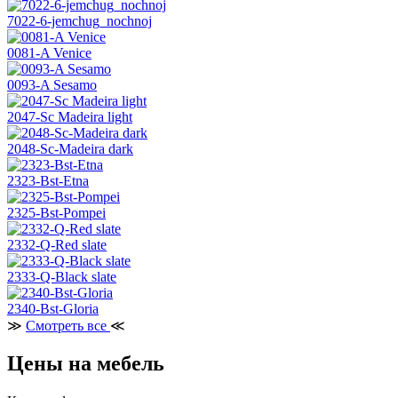
7022-6-jemchug_nochnoj
0081-A Venice
0093-A Sesamo
2047-Sc Madeira light
2048-Sc-Madeira dark
2323-Bst-Etna
2325-Bst-Pompei
2332-Q-Red slate
2333-Q-Black slate
2340-Bst-Gloria
≫
Смотреть все
≪
Цены на мебель