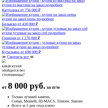
кухня из массива на заказ
подробнее
Каттолика
от 756 000 ₽
кухни на заказ цены
подробнее
Больяско
от 430 000 ₽
кухни угловые на заказ спб
подробнее
Гориция
от 1 270 000 ₽
угловые кухни на заказ
подробнее
Кутильяно
от 698 000 ₽
≫
Смотреть все
≪
какая кухня
обойдется без
столешницы?
8 000 руб.
от
за п/м
Только лучший камень:
Corian, Montelli, HI-MACS, Tristone, Starone
Всего за 3 дня «под ключ»