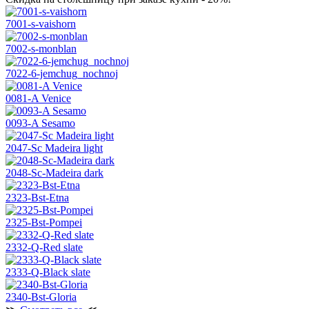
7001-s-vaishorn
7002-s-monblan
7022-6-jemchug_nochnoj
0081-A Venice
0093-A Sesamo
2047-Sc Madeira light
2048-Sc-Madeira dark
2323-Bst-Etna
2325-Bst-Pompei
2332-Q-Red slate
2333-Q-Black slate
2340-Bst-Gloria