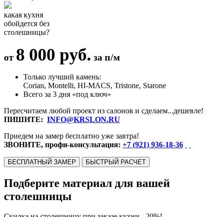
какая кухня
обойдется без
столешницы?
8 000 руб.
от
за п/м
Только лучший камень:
Corian, Montelli, HI-MACS, Tristone, Starone
Всего за 3 дня «под ключ»
Пересчитаем любой проект из салонов и сделаем...дешевле!
ПИШИТЕ:
INFO@KRSLON.RU
Приедем на замер бесплатно уже завтра!
ЗВОНИТЕ, профи-консультация:
+7 (921) 936-18-36
БЕСПЛАТНЫЙ ЗАМЕР
БЫСТРЫЙ РАСЧЕТ
Подберите материал для вашей
столешницы
Скидка на столешницу при заказе кухни - 20%!