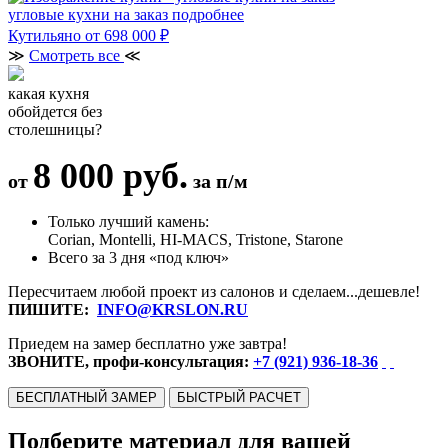
угловые кухни на заказ
подробнее
Кутильяно
от 698 000 ₽
≫
Смотреть все
≪
какая кухня
обойдется без
столешницы?
8 000 руб.
от
за п/м
Только лучший камень:
Corian, Montelli, HI-MACS, Tristone, Starone
Всего за 3 дня «под ключ»
Пересчитаем любой проект из салонов и сделаем...дешевле!
ПИШИТЕ:
INFO@KRSLON.RU
Приедем на замер бесплатно уже завтра!
ЗВОНИТЕ, профи-консультация:
+7 (921) 936-18-36
БЕСПЛАТНЫЙ ЗАМЕР
БЫСТРЫЙ РАСЧЕТ
Подберите материал для вашей