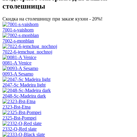
столешницы
Скидка на столешницу при заказе кухни - 20%!
7001-s-vaishorn
7002-s-monblan
7022-6-jemchug_nochnoj
0081-A Venice
0093-A Sesamo
2047-Sc Madeira light
2048-Sc-Madeira dark
2323-Bst-Etna
2325-Bst-Pompei
2332-Q-Red slate