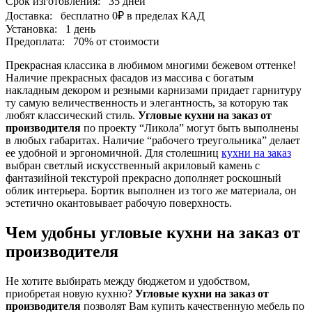
Срок изготовления:
35 дней
Доставка:
бесплатно
0₽
в пределах КАД
Установка:
1 день
Предоплата:
70% от стоимости
Прекрасная классика в любимом многими бежевом оттенке!
Наличие прекрасных фасадов из массива с богатым
накладным декором и резными карнизами придает гарнитуру
ту самую величественность и элегантность, за которую так
любят классический стиль.
Угловые кухни на заказ от
производителя
по проекту “Ликола” могут быть выполнены
в любых габаритах. Наличие “рабочего треугольника” делает
ее удобной и эргономичной. Для столешниц
кухни на заказ
выбран светлый искусственный акриловый камень с
фантазийной текстурой прекрасно дополняет роскошный
облик интерьера. Бортик выполнен из того же материала, он
эстетично окантовывает рабочую поверхность.
Чем удобны угловые кухни на заказ от
производителя
Не хотите выбирать между бюджетом и удобством,
приобретая новую кухню?
Угловые кухни на заказ от
производителя
позволят Вам купить качественную мебель по