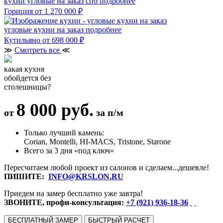
кухни угловые на заказ спб
подробнее
Гориция
от 1 270 000 ₽
угловые кухни на заказ
подробнее
Кутильяно
от 698 000 ₽
≫
Смотреть все
≪
какая кухня
обойдется без
столешницы?
8 000 руб.
от
за п/м
Только лучший камень:
Corian, Montelli, HI-MACS, Tristone, Starone
Всего за 3 дня «под ключ»
Пересчитаем любой проект из салонов и сделаем...дешевле!
ПИШИТЕ:
INFO@KRSLON.RU
Приедем на замер бесплатно уже завтра!
ЗВОНИТЕ, профи-консультация:
+7 (921) 936-18-36
БЕСПЛАТНЫЙ ЗАМЕР
БЫСТРЫЙ РАСЧЕТ