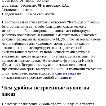
Срок изготовления:
35 дней
Доставка:
бесплатно
0₽
в пределах КАД
Установка:
1 день
Предоплата:
70% от стоимости
Просторная и светлая кухня с островом “Катандзаро” очень
быстро располагает к себе благодаря классическому
исполнению. Ее планировка предполагает обширную
рабочую поверхность и наличие вместительных шкафов с
глухими фасадами из крашеного МДФ. Этот материал очень
часто выбирают для кухонных гарнитуров, так как он
экологичен и не деформируется из-за длительной
эксплуатации в условиях повышенной температуры и
влажности. ярким акцентом, привлекающим взгляды, тут
являются черные ручки. Установлена фурнитура Hettich
(Германия).
Встроенные кухни на заказ
позволяют
практично обыграть выступы и ниши. В компании “Красный
слон” возможно производство
кухни на заказ
по
эксклюзивным проектам любой сложности.
Чем удобны встроенные кухни на
заказ
Не всегда планировка кухонь проста, иногда она требует