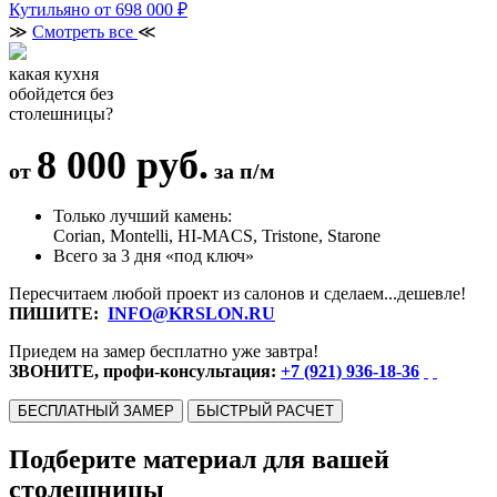
Кутильяно
от 698 000 ₽
≫
Смотреть все
≪
какая кухня
обойдется без
столешницы?
8 000 руб.
от
за п/м
Только лучший камень:
Corian, Montelli, HI-MACS, Tristone, Starone
Всего за 3 дня «под ключ»
Пересчитаем любой проект из салонов и сделаем...дешевле!
ПИШИТЕ:
INFO@KRSLON.RU
Приедем на замер бесплатно уже завтра!
ЗВОНИТЕ, профи-консультация:
+7 (921) 936-18-36
БЕСПЛАТНЫЙ ЗАМЕР
БЫСТРЫЙ РАСЧЕТ
Подберите материал для вашей
столешницы