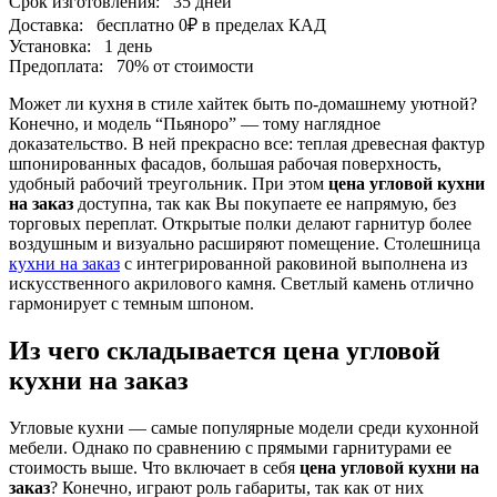
Срок изготовления:
35 дней
Доставка:
бесплатно
0₽
в пределах КАД
Установка:
1 день
Предоплата:
70% от стоимости
Может ли кухня в стиле хайтек быть по-домашнему уютной?
Конечно, и модель “Пьяноро” — тому наглядное
доказательство. В ней прекрасно все: теплая древесная фактур
шпонированных фасадов, большая рабочая поверхность,
удобный рабочий треугольник. При этом
цена угловой кухни
на заказ
доступна, так как Вы покупаете ее напрямую, без
торговых переплат. Открытые полки делают гарнитур более
воздушным и визуально расширяют помещение. Столешница
кухни на заказ
с интегрированной раковиной выполнена из
искусственного акрилового камня. Светлый камень отлично
гармонирует с темным шпоном.
Из чего складывается цена угловой
кухни на заказ
Угловые кухни — самые популярные модели среди кухонной
мебели. Однако по сравнению с прямыми гарнитурами ее
стоимость выше. Что включает в себя
цена угловой кухни на
заказ
? Конечно, играют роль габариты, так как от них