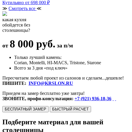
Кутильяно
от 698 000 ₽
≫
Смотреть все
≪
какая кухня
обойдется без
столешницы?
8 000 руб.
от
за п/м
Только лучший камень:
Corian, Montelli, HI-MACS, Tristone, Starone
Всего за 3 дня «под ключ»
Пересчитаем любой проект из салонов и сделаем...дешевле!
ПИШИТЕ:
INFO@KRSLON.RU
Приедем на замер бесплатно уже завтра!
ЗВОНИТЕ, профи-консультация:
+7 (921) 936-18-36
БЕСПЛАТНЫЙ ЗАМЕР
БЫСТРЫЙ РАСЧЕТ
Подберите материал для вашей
столешницы