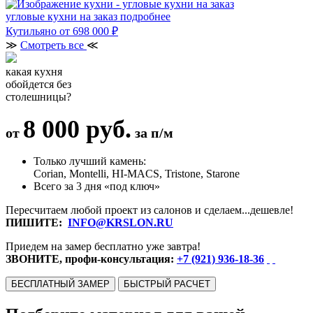
угловые кухни на заказ
подробнее
Кутильяно
от 698 000 ₽
≫
Смотреть все
≪
какая кухня
обойдется без
столешницы?
8 000 руб.
от
за п/м
Только лучший камень:
Corian, Montelli, HI-MACS, Tristone, Starone
Всего за 3 дня «под ключ»
Пересчитаем любой проект из салонов и сделаем...дешевле!
ПИШИТЕ:
INFO@KRSLON.RU
Приедем на замер бесплатно уже завтра!
ЗВОНИТЕ, профи-консультация:
+7 (921) 936-18-36
БЕСПЛАТНЫЙ ЗАМЕР
БЫСТРЫЙ РАСЧЕТ