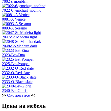
7002-s-monblan
7022-6-jemchug_nochnoj
0081-A Venice
0093-A Sesamo
2047-Sc Madeira light
2048-Sc-Madeira dark
2323-Bst-Etna
2325-Bst-Pompei
2332-Q-Red slate
2333-Q-Black slate
2340-Bst-Gloria
≫
Смотреть все
≪
Цены на мебель