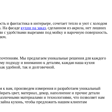
ость и фантастика в интерьере, сочетает тепло и уют с холодом
а. На фасаде
кухни на заказ
, сделанном из акрила, нет лишних
и с удобствами вырезами под мойку и варочную поверхность.
люч.
едпочтениям. Мы предлагаем уникальные решения для каждого
ому подходу и вниманию к деталям, каждая наша кухня
ак удобной, так и долговечной.
м к вам, произведем измерения и разработаем уникальный
рать цвет, материал, декор, наполнение и прочие детали
различными материалами и технологиями, что позволяет нам
изайна кухонь, чтобы предложить нашим клиентам