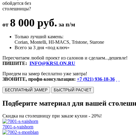
обойдется без
столешницы?
8 000 руб.
от
за п/м
Только лучший камень:
Corian, Montelli, HI-MACS, Tristone, Starone
Всего за 3 дня «под ключ»
Пересчитаем любой проект из салонов и сделаем...дешевле!
ПИШИТЕ:
INFO@KRSLON.RU
Приедем на замер бесплатно уже завтра!
ЗВОНИТЕ, профи-консультация:
+7 (921) 936-18-36
БЕСПЛАТНЫЙ ЗАМЕР
БЫСТРЫЙ РАСЧЕТ
Подберите материал для вашей столеш
Скидка на столешницу при заказе кухни - 20%!
7001-s-vaishorn