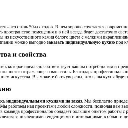
-тек - это стиль 50-ых годов. В нем хорошо сочетается современн
ь пространство помещения и в ней всегда будет достаточно свет
 из искусственного камня белого цвета с мелкими вкраплениям
компании можно выгодно
заказать индивидуальную кухню
под к
тва и свойства
тво, которое идеально соответствует вашим потребностям и пр
а, полностью отражающего ваш стиль. Благодаря профессиональн
ием искусства. Вы можете быть уверены, что ваша кухня будет к
ухню
есь
индивидуальными кухнями на заказ
. Мы бесплатно приеде
Мы работаем над проектами любой сложности, позволяя вам выби
ша команда профессионалов обладает большим опытом работы с 
 следим за последними тенденциями и инновациями в области д