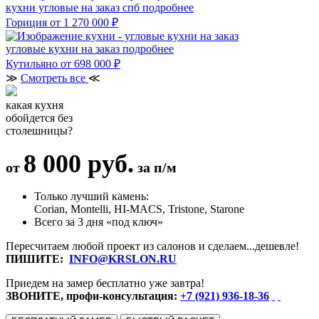
кухни угловые на заказ спб
подробнее
Гориция
от 1 270 000 ₽
угловые кухни на заказ
подробнее
Кутильяно
от 698 000 ₽
≫
Смотреть все
≪
какая кухня
обойдется без
столешницы?
8 000 руб.
от
за п/м
Только лучший камень:
Corian, Montelli, HI-MACS, Tristone, Starone
Всего за 3 дня «под ключ»
Пересчитаем любой проект из салонов и сделаем...дешевле!
ПИШИТЕ:
INFO@KRSLON.RU
Приедем на замер бесплатно уже завтра!
ЗВОНИТЕ, профи-консультация:
+7 (921) 936-18-36